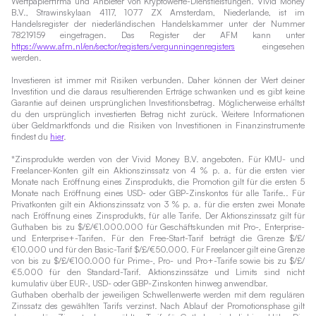
Wertpapierfirma und Anbieter von Kryptowerte-Dienstleistungen. Vivid Money
B.V., Strawinskylaan 4117, 1077 ZX Amsterdam, Niederlande, ist im
Handelsregister der niederländischen Handelskammer unter der Nummer
78219159 eingetragen. Das Register der AFM kann unter
https://www.afm.nl/en/sector/registers/vergunningenregisters
eingesehen
werden.
Investieren ist immer mit Risiken verbunden. Daher können der Wert deiner
Investition und die daraus resultierenden Erträge schwanken und es gibt keine
Garantie auf deinen ursprünglichen Investitionsbetrag. Möglicherweise erhältst
du den ursprünglich investierten Betrag nicht zurück. Weitere Informationen
über Geldmarktfonds und die Risiken von Investitionen in Finanzinstrumente
findest du
hier
.
*Zinsprodukte werden von der Vivid Money B.V. angeboten. Für KMU- und
Freelancer-Konten gilt ein Aktionszinssatz von 4 % p. a. für die ersten vier
Monate nach Eröffnung eines Zinsprodukts, die Promotion gilt für die ersten 5
Monate nach Eröffnung eines USD- oder GBP-Zinskontos für alle Tarife.. Für
Privatkonten gilt ein Aktionszinssatz von 3 % p. a. für die ersten zwei Monate
nach Eröffnung eines Zinsprodukts, für alle Tarife. Der Aktionszinssatz gilt für
Guthaben bis zu $/£/€1.000.000 für Geschäftskunden mit Pro-, Enterprise-
und Enterprise+-Tarifen. Für den Free-Start-Tarif beträgt die Grenze $/£/
€10.000 und für den Basic-Tarif $/£/€50.000. Für Freelancer gilt eine Grenze
von bis zu $/£/€100.000 für Prime-, Pro- und Pro+-Tarife sowie bis zu $/£/
€5.000 für den Standard-Tarif. Aktionszinssätze und Limits sind nicht
kumulativ über EUR-, USD- oder GBP-Zinskonten hinweg anwendbar.
Guthaben oberhalb der jeweiligen Schwellenwerte werden mit dem regulären
Zinssatz des gewählten Tarifs verzinst. Nach Ablauf der Promotionsphase gilt