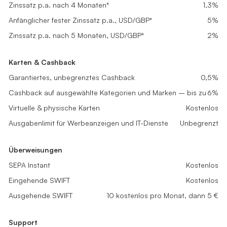
Zinssatz p.a. nach 4 Monaten*
Zinssatz p.a. nach 4 Monaten*
0,1%
0,5%
Zinssatz p.a. nach 4 Monaten*
1,3%
Loslegen
Loslegen
Loslegen
Anfänglicher fester Zinssatz p.a., USD/GBP*
Anfänglicher fester Zinssatz p.a., USD/GBP*
5%
5%
Anfänglicher fester Zinssatz p.a., USD/GBP*
5%
Zinssatz p.a. nach 5 Monaten, USD/GBP*
Zinssatz p.a. nach 5 Monaten, USD/GBP*
0,2%
1%
Zinssatz p.a. nach 5 Monaten, USD/GBP*
2%
Karten & Cashback
Karten & Cashback
Karten & Cashback
Garantiertes, unbegrenztes Cashback
Garantiertes, unbegrenztes Cashback
0,1%
0,2%
Garantiertes, unbegrenztes Cashback
0,5%
Cashback auf ausgewählte Kategorien und Marken – bis zu
Cashback auf ausgewählte Kategorien und Marken – bis zu
2%
4%
Cashback auf ausgewählte Kategorien und Marken – bis zu
6%
Virtuelle & physische Karten
Virtuelle & physische Karten
Kostenlos
Kostenlos
Virtuelle & physische Karten
Kostenlos
Ausgabenlimit für Werbeanzeigen und IT-Dienste
Ausgabenlimit für Werbeanzeigen und IT-Dienste
Unbegrenzt
Unbegrenzt
Ausgabenlimit für Werbeanzeigen und IT-Dienste
Unbegrenzt
Überweisungen
Überweisungen
Überweisungen
SEPA Instant
SEPA Instant
Kostenlos
Kostenlos
SEPA Instant
Kostenlos
Eingehende SWIFT
Eingehende SWIFT
Kostenlos
Kostenlos
Eingehende SWIFT
Kostenlos
Ausgehende SWIFT
Ausgehende SWIFT
Nicht verfügbar
5 kostenlos pro Monat, dann 5 €
Ausgehende SWIFT
10 kostenlos pro Monat, dann 5 €
Support
Support
Support