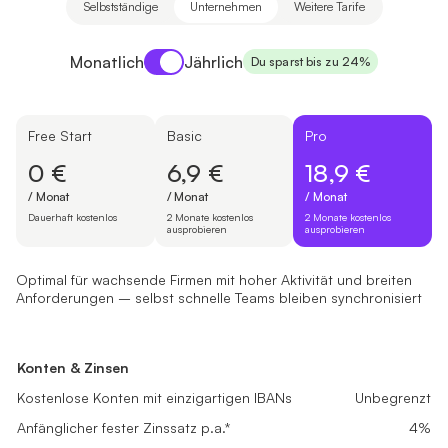
Selbstständige
Unternehmen
Weitere Tarife
Payment period
Monatlich
Jährlich
Du sparst bis zu 24%
Free Start
Basic
Pro
0 €
6,9 €
18,9 €
/ Monat
/ Monat
/ Monat
Dauerhaft kostenlos
2 Monate kostenlos
2 Monate kostenlos
ausprobieren
ausprobieren
Optimal für wachsende Firmen mit hoher Aktivität und breiten
Anforderungen – selbst schnelle Teams bleiben synchronisiert
Free Start
Basic
Pro
Konzipiert für neu registrierte Firmen, die Finanzen professionell
Passt super zu kleinen Unternehmen mit stabilem Umsatz, die alltäg
Optimal für wachsende Firmen mit hoher Aktivität und breiten Anf
Konten & Zinsen
Konten & Zinsen
Konten & Zinsen
0 €
6,9 €
18,9 €
Kostenlose Konten mit einzigartigen IBANs
Kostenlose Konten mit einzigartigen IBANs
Unbegrenzt
Unbegrenzt
Kostenlose Konten mit einzigartigen IBANs
Unbegrenzt
/ Monat
/ Monat
/ Monat
Anfänglicher fester Zinssatz p.a.*
Anfänglicher fester Zinssatz p.a.*
4%
4%
Anfänglicher fester Zinssatz p.a.*
4%
Dauerhaft kostenlos
2 Monate kostenlos ausprobieren
2 Monate kostenlos ausprobieren