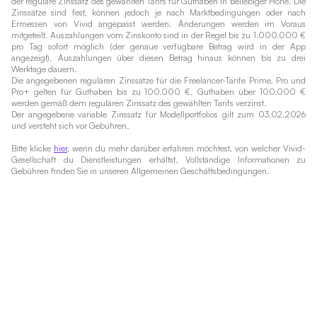
der reguläre Zinssatz des gewählten Tarifs für Guthaben in beliebiger Höhe. Die
Zinssätze sind fest, können jedoch je nach Marktbedingungen oder nach
Ermessen von Vivid angepasst werden. Änderungen werden im Voraus
mitgeteilt. Auszahlungen vom Zinskonto sind in der Regel bis zu 1.000.000 €
pro Tag sofort möglich (der genaue verfügbare Betrag wird in der App
angezeigt). Auszahlungen über diesen Betrag hinaus können bis zu drei
Werktage dauern.
Die angegebenen regulären Zinssätze für die Freelancer-Tarife Prime, Pro und
Pro+ gelten für Guthaben bis zu 100.000 €. Guthaben über 100.000 €
werden gemäß dem regulären Zinssatz des gewählten Tarifs verzinst.
Der angegebene variable Zinssatz für Modellportfolios gilt zum 03.02.2026
und versteht sich vor Gebühren.
Bitte klicke
hier
, wenn du mehr darüber erfahren möchtest, von welcher Vivid-
Gesellschaft du Dienstleistungen erhältst. Vollständige Informationen zu
Gebühren finden Sie in unseren Allgemeinen Geschäftsbedingungen.