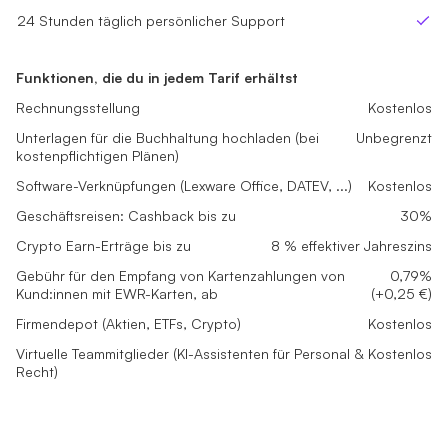
24 Stunden täglich persönlicher Support
24 Stunden täglich persönlicher Support
24 Stunden täglich persönlicher Support
Ja
Ja
Ja
Funktionen, die du in jedem Tarif erhältst
Rechnungsstellung
Kostenlos
Unterlagen für die Buchhaltung hochladen (bei
Unbegrenzt
kostenpflichtigen Plänen)
Software-Verknüpfungen (Lexware Office, DATEV, ...)
Kostenlos
Geschäftsreisen: Cashback bis zu
30%
Crypto Earn-Erträge bis zu
8 % effektiver Jahreszins
Gebühr für den Empfang von Kartenzahlungen von
0,79%
Kund:innen mit EWR-Karten, ab
(+0,25 €)
Firmendepot (Aktien, ETFs, Crypto)
Kostenlos
Virtuelle Teammitglieder (KI-Assistenten für Personal &
Kostenlos
Recht)