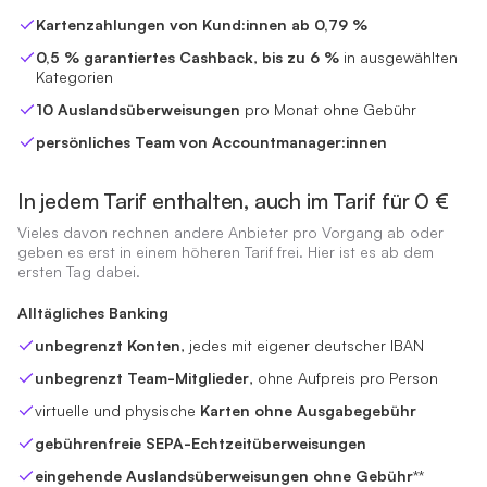
Kartenzahlungen von Kund:innen ab 0,79 %
unbegrenzt Belege hochladen
, inklusive DATEV Belegbilderser
0,5 % garantiertes Cashback
,
bis zu 6 %
in ausgewählten
Kategorien
10 Auslandsüberweisungen
pro Monat ohne Gebühr
persönliches Team von Accountmanager:innen
In jedem Tarif enthalten, auch im Tarif für 0 €
Vieles davon rechnen andere Anbieter pro Vorgang ab oder
geben es erst in einem höheren Tarif frei. Hier ist es ab dem
ersten Tag dabei.
Alltägliches Banking
unbegrenzt Konten
, jedes mit eigener deutscher IBAN
unbegrenzt Team-Mitglieder
, ohne Aufpreis pro Person
virtuelle und physische
Karten ohne Ausgabegebühr
gebührenfreie SEPA-Echtzeitüberweisungen
eingehende Auslandsüberweisungen ohne Gebühr
**