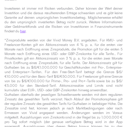
Investieren ist immer mit Risiken verbunden. Daher können der Wert deiner
Investition und die daraus resultierenden Erträge schwanken und es gibt keine
Garantie auf deinen ursprünglichen Investitionsbetrag. Möglicherweise erhältst
du den ursprünglich investierten Betrag nicht zurück. Weitere Informationen
über Geldmarktfonds und die Risiken von Investitionen in Finanzinstrumente
findest du
hier
.
*Zinsprodukte werden von der Vivid Money B.V. angeboten. Für KMU- und
Freelancer-Konten gilt ein Aktionszinssatz von 4 % p. a. für die ersten vier
Monate nach Eröffnung eines Zinsprodukts, die Promotion gilt für die ersten 5
Monate nach Eröffnung eines USD- oder GBP-Zinskontos für alle Tarife.. Für
Privatkonten gilt ein Aktionszinssatz von 3 % p. a. für die ersten zwei Monate
nach Eröffnung eines Zinsprodukts, für alle Tarife. Der Aktionszinssatz gilt für
Guthaben bis zu $/£/€1.000.000 für Geschäftskunden mit Pro-, Enterprise-
und Enterprise+-Tarifen. Für den Free-Start-Tarif beträgt die Grenze $/£/
€10.000 und für den Basic-Tarif $/£/€50.000. Für Freelancer gilt eine Grenze
von bis zu $/£/€100.000 für Prime-, Pro- und Pro+-Tarife sowie bis zu $/£/
€5.000 für den Standard-Tarif. Aktionszinssätze und Limits sind nicht
kumulativ über EUR-, USD- oder GBP-Zinskonten hinweg anwendbar.
Guthaben oberhalb der jeweiligen Schwellenwerte werden mit dem regulären
Zinssatz des gewählten Tarifs verzinst. Nach Ablauf der Promotionsphase gilt
der reguläre Zinssatz des gewählten Tarifs für Guthaben in beliebiger Höhe. Die
Zinssätze sind fest, können jedoch je nach Marktbedingungen oder nach
Ermessen von Vivid angepasst werden. Änderungen werden im Voraus
mitgeteilt. Auszahlungen vom Zinskonto sind in der Regel bis zu 1.000.000 €
pro Tag sofort möglich (der genaue verfügbare Betrag wird in der App
angezeigt). Auszahlungen über diesen Betrag hinaus können bis zu drei