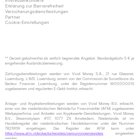
Interessenkonflikte
Erklärung zur Barrierefreiheit
Versicherungsdienstleistungen
Partner
Cookie-Einstellungen
** Derzeit gebührenfrei als zeitlich begrenztes Angebot. Standardgebühr 5 € je
eingehender Auslandsüberweisung.
Zahlungsdienstleistungen werden von Vivid Money S.A., 21 rue Glesener,
Luxemburg, L-1631, Luxemburg, einem von der Commission de Surveillance du
Secteur Financier, Luxemburg, unter der Registernummer W00000015
zugelassenen und regulierten E-Geld-Institut, erbracht.
Anlage- und Kryptodienstleistungen werden von Vivid Money B.V. erbracht,
einer von der niederländischen Behörde für Finanzmärkte (AFM) zugelassenen
Wertpapierfirma und Anbieter von Kryptowerte-Dienstleistungen. Vivid Money
B.V., Strawinskylaan 4117, 1077 ZX Amsterdam, Niederlande, ist im
Handelsregister der niederländischen Handelskammer unter der Nummer
78219159 eingetragen. Das Register der AFM kann unter
https://www.afm.nl/en/sector/registers/vergunningenregisters
eingesehen
werden.