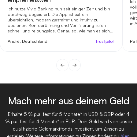
Ich
völ
Ich nutze Vivid Banking nun seit einiger Zeit und bin
gew
durchweg begeistert. Die App ist extrem
wir
übersichtlich, modern gestaltet und intuitiv zu
in 
bedienen. Kontoeröffnung und Verifizierung liefen
schnell und reibungslos. Genau so, wie man es sich
von einer modernen Bank wünscht.
André, Deutschland
Trustpilot
Pet
Mach mehr aus deinem Geld
Erhalte 5 % p.a. fest für 5 Monate* in USD & GBP oder 4
% p.a. fest für 4 Monate* in EUR. Dein Geld wird von uns in
qualifizierte Geldmarktfonds investiert, um Zinsen zu
erzielen. Weitere Informationen zu Zinsen findest du
hier
.