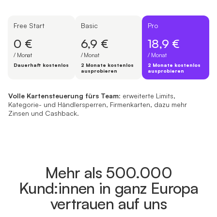
Free Start
Basic
Pro
0 €
6,9 €
18,9 €
/ Monat
/ Monat
/ Monat
Dauerhaft kostenlos
2 Monate kostenlos
2 Monate kostenlos
ausprobieren
ausprobieren
0 €
6,9 €
18,9 €
Free Start
Basic
Pro
Ein Geschäftskonto mit
Alles fürs Auslandsgeschäft:
unbegrenzt Konten und Team-Mitgliede
Konten in über 20 Währungen
, Aus
Volle Kartensteuerung fürs Team
: erweiterte Limits,
/ Monat
/ Monat
/ Monat
Loslegen
Loslegen
Loslegen
Kategorie- und Händlersperren, Firmenkarten, dazu mehr
Zinsen und Cashback.
Dauerhaft kostenlos
2 Monate kostenlos ausprobieren
2 Monate kostenlos ausprobieren
Mehr als 500.000
Kund:innen in ganz Europa
vertrauen auf uns