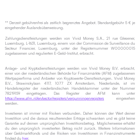
** Derzeit gebührenfrei als zeitlich begrenztes Angebot. Standardgebühr 5 € je
eingehender Auslandsüberweisung.
Zahlungsdienstleistungen werden von Vivid Money S.A., 21 rue Glesener,
Luxemburg, L-1631, Luxemburg, einem von der Commission de Surveillance du
Secteur Financier, Luxemburg, unter der Registernummer W00000015
zugelassenen und regulierten E-Geld-Institut, erbracht.
Anlage- und Kryptodienstleistungen werden von Vivid Money B.V. erbracht,
einer von der niederländischen Behörde für Finanzmärkte (AFM) zugelassenen
Wertpapierfirma und Anbieter von Kryptowerte-Dienstleistungen. Vivid Money
B.V., Strawinskylaan 4117, 1077 ZX Amsterdam, Niederlande, ist im
Handelsregister der niederländischen Handelskammer unter der Nummer
78219159 eingetragen. Das Register der AFM kann unter
https://www.afm.nl/en/sector/registers/vergunningenregisters
eingesehen
werden.
Investieren ist immer mit Risiken verbunden. Daher können der Wert deiner
Investition und die daraus resultierenden Erträge schwanken und es gibt keine
Garantie auf deinen ursprünglichen Investitionsbetrag. Möglicherweise erhältst
du den ursprünglich investierten Betrag nicht zurück. Weitere Informationen
über Geldmarktfonds und die Risiken von Investitionen in Finanzinstrumente
findest du
hier
.