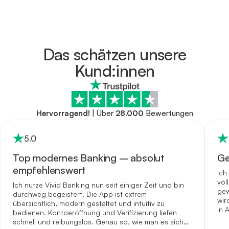
Das schätzen unsere
Kund:innen
Hervorragend!
|
Über
28.000
Bewertungen
5
.0
Top modernes Banking – absolut
Ge
empfehlenswert
Ich
völ
Ich nutze Vivid Banking nun seit einiger Zeit und bin
gew
durchweg begeistert. Die App ist extrem
wir
übersichtlich, modern gestaltet und intuitiv zu
in 
bedienen. Kontoeröffnung und Verifizierung liefen
schnell und reibungslos. Genau so, wie man es sich