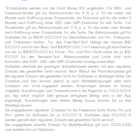
*Zinsprodukte werden von der Vivid Money B.V. angeboten. Für KMU- und
Freelancer-Konten gilt ein Aktionszinssatz von 4 % p. a. für die ersten vier
Monate nach Eröffnung eines Zinsprodukts, die Promotion gilt für die ersten 5
Monate nach Eröffnung eines USD- oder GBP-Zinskontos für alle Tarife.. Für
Privatkonten gilt ein Aktionszinssatz von 3 % p. a. für die ersten zwei Monate
nach Eröffnung eines Zinsprodukts, für alle Tarife. Der Aktionszinssatz gilt für
Guthaben bis zu $/£/€1.000.000 für Geschäftskunden mit Pro-, Enterprise-
und Enterprise+-Tarifen. Für den Free-Start-Tarif beträgt die Grenze $/£/
€10.000 und für den Basic-Tarif $/£/€50.000. Für Freelancer gilt eine Grenze
von bis zu $/£/€100.000 für Prime-, Pro- und Pro+-Tarife sowie bis zu $/£/
€5.000 für den Standard-Tarif. Aktionszinssätze und Limits sind nicht
kumulativ über EUR-, USD- oder GBP-Zinskonten hinweg anwendbar.
Guthaben oberhalb der jeweiligen Schwellenwerte werden mit dem regulären
Zinssatz des gewählten Tarifs verzinst. Nach Ablauf der Promotionsphase gilt
der reguläre Zinssatz des gewählten Tarifs für Guthaben in beliebiger Höhe. Die
Zinssätze sind fest, können jedoch je nach Marktbedingungen oder nach
Ermessen von Vivid angepasst werden. Änderungen werden im Voraus
mitgeteilt. Auszahlungen vom Zinskonto sind in der Regel bis zu 1.000.000 €
pro Tag sofort möglich (der genaue verfügbare Betrag wird in der App
angezeigt). Auszahlungen über diesen Betrag hinaus können bis zu drei
Werktage dauern.
Die angegebenen regulären Zinssätze für die Freelancer-Tarife Prime, Pro und
Pro+ gelten für Guthaben bis zu 100.000 €. Guthaben über 100.000 €
werden gemäß dem regulären Zinssatz des gewählten Tarifs verzinst.
Der angegebene variable Zinssatz für Modellportfolios gilt zum 03.02.2026
und versteht sich vor Gebühren.