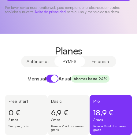
Por favor revisa nuestro sitio web para comprender el alcance de nuestros
servicios y nuestra
Aviso de privacidad
para el uso y manejo de tus datos.
Planes
Autónomos
PYMES
Empresa
Payment period
Mensual
Anual
Ahorras hasta 24%
Free Start
Basic
Pro
0 €
6,9 €
18,9 €
/ mes
/ mes
/ mes
Siempre gratis
Prueba Vivid dos meses
Prueba Vivid dos meses
gratis
gratis