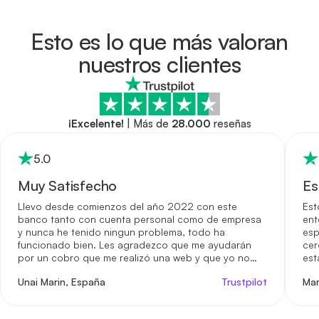
Esto es lo que más valoran
nuestros clientes
¡Excelente!
|
Más de
28.000
reseñas
5
.0
Muy Satisfecho
Es
Llevo desde comienzos del año 2022 con este
Est
banco tanto con cuenta personal como de empresa
ent
y nunca he tenido ningun problema, todo ha
esp
funcionado bien. Les agradezco que me ayudarán
cer
por un cobro que me realizó una web y que yo no
est
estaba de acuerdo. Me reembolsaron el dinero.
sol
Unai Marin, España
Trustpilot
Mar
emi
emp