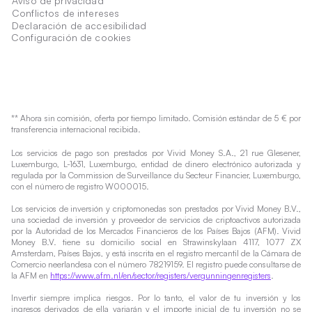
Aviso de privacidad
Conflictos de intereses
Declaración de accesibilidad
Configuración de cookies
** Ahora sin comisión, oferta por tiempo limitado. Comisión estándar de 5 € por
transferencia internacional recibida.
Los servicios de pago son prestados por Vivid Money S.A., 21 rue Glesener,
Luxemburgo, L-1631, Luxemburgo, entidad de dinero electrónico autorizada y
regulada por la Commission de Surveillance du Secteur Financier, Luxemburgo,
con el número de registro W000015.
Los servicios de inversión y criptomonedas son prestados por Vivid Money B.V.,
una sociedad de inversión y proveedor de servicios de criptoactivos autorizada
por la Autoridad de los Mercados Financieros de los Países Bajos (AFM). Vivid
Money B.V. tiene su domicilio social en Strawinskylaan 4117, 1077 ZX
Amsterdam, Países Bajos, y está inscrita en el registro mercantil de la Cámara de
Comercio neerlandesa con el número 78219159. El registro puede consultarse de
la AFM en
https://www.afm.nl/en/sector/registers/vergunningenregisters
.
Invertir siempre implica riesgos. Por lo tanto, el valor de tu inversión y los
ingresos derivados de ella variarán y el importe inicial de tu inversión no se