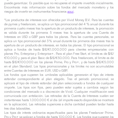
puede garantizar. Es posible que no recuperes el importe invertido inicialmente.
Encontrarás más información sobre los fondos del mercado monetario y los
riesgos de invertir en instrumentos financieros
aquí
.
*Los productos de intereses son ofrecidos por Vivid Money B.V. Para las cuentas
de pymes y freelancers, se aplica un tipo promocional del 4 % anual durante los
primeros cuatro meses tras la apertura de un producto de intereses, la promoción
es válida durante los primeros 5 meses tras la apertura de una Cuenta de
Intereses en USD o GBP para todos los planes. Para las cuentas personales, se
aplica un tipo promocional del 3 % anual durante los primeros dos meses tras la
apertura de un producto de intereses, en todos los planes. El tipo promocional se
aplica a fondos de hasta $/£/€1.000.000 para clientes empresariales con
planes Pro, Enterprise y Enterprise+. Para el plan Free Start, el límite es de $/£/
€10.000 y para el plan Basic de $/£/€50.000. Para freelancers, el límite es de
hasta $/£/€100.000 en los planes Prime, Pro y Pro+, y de hasta $/£/€5.000
en el plan Standard. Los tipos promocionales y los límites no son acumulables
entre Cuentas de Intereses en EUR, USD o GBP.
Los fondos que superen los umbrales aplicables generarán el tipo de interés
estándar correspondiente al plan elegido. Tras el periodo promocional, se
aplicará el tipo de interés estándar del plan seleccionado a fondos de cualquier
importe. Los tipos son fijos, pero pueden estar sujetos a cambios según las
condiciones del mercado o a discreción de Vivid. Cualquier modificación será
comunicada con antelación. Las retiradas de la Cuenta de Intereses suelen ser
instantáneas hasta 1.000.000 € al día (el importe exacto disponible se mostrará
en la aplicación). Las retiradas superiores a dicha cantidad pueden tardar hasta
tres días laborables.
Los tipos de interés ordinarios especificados para los planes Freelancer Prime,
Pro y Pro+ se aplican a fondos de hasta 100.000 €. Los fondos que superen los