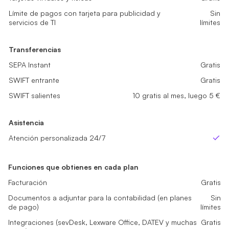
Límite de pagos con tarjeta para publicidad y servicios de TI
Límite de pagos con tarjeta para publicidad y servicios de TI
Sin lí
Sin lí
Límite de pagos con tarjeta para publicidad y
Sin
servicios de TI
límites
Transferencias
Transferencias
SEPA Instant
SEPA Instant
Gratis
Gratis
Transferencias
SWIFT entrante
SWIFT entrante
Gratis
Gratis
SEPA Instant
Gratis
SWIFT salientes
SWIFT salientes
sme_tariff.value.not_available
5 gratis al mes, luego 5 €
SWIFT entrante
Gratis
SWIFT salientes
10 gratis al mes, luego 5 €
Asistencia
Asistencia
Atención personalizada 24/7
Atención personalizada 24/7
Sí
Sí
Asistencia
Atención personalizada 24/7
Sí
Funciones que obtienes en cada plan
Facturación
Gratis
Documentos a adjuntar para la contabilidad (en planes
Sin
de pago)
límites
Integraciones (sevDesk, Lexware Office, DATEV y muchas
Gratis