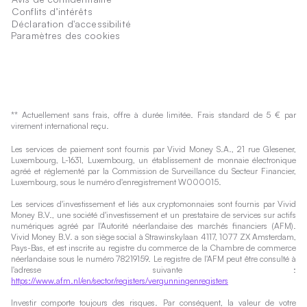
Conflits d’intérêts
Déclaration d'accessibilité
Paramètres des cookies
** Actuellement sans frais, offre à durée limitée. Frais standard de 5 € par
virement international reçu.
Les services de paiement sont fournis par Vivid Money S.A., 21 rue Glesener,
Luxembourg, L-1631, Luxembourg, un établissement de monnaie électronique
agréé et réglementé par la Commission de Surveillance du Secteur Financier,
Luxembourg, sous le numéro d'enregistrement W000015.
Les services d'investissement et liés aux cryptomonnaies sont fournis par Vivid
Money B.V., une société d'investissement et un prestataire de services sur actifs
numériques agréé par l'Autorité néerlandaise des marchés financiers (AFM).
Vivid Money B.V. a son siège social à Strawinskylaan 4117, 1077 ZX Amsterdam,
Pays-Bas, et est inscrite au registre du commerce de la Chambre de commerce
néerlandaise sous le numéro 78219159. Le registre de l'AFM peut être consulté à
l'adresse suivante :
https://www.afm.nl/en/sector/registers/vergunningenregisters
Investir comporte toujours des risques. Par conséquent, la valeur de votre