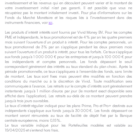
investissement et les revenus qui en découlent peuvent varier et le montant de
votre investissement initial n’est pas garanti. Il est possible que vous ne
récupériez pas le montant initialement investi. Pour plus d'informations sur les
Fonds du Marché Monétaire et les risques liés à l'investissement dans des
instruments financiers, voir
ici
.
Les produits d’intérêt intérêts sont fournis par Vivid Money BV. Pour les comptes
PME et Indépendants, le taux promotionnel est de 4 % par an les quatre premiers
mois suivant l’ouverture d’un produit à intérêt. Pour les comptes personnels, un
taux promotionnel de 3 % par an s’applique pendant les deux premiers mois
suivant l’ouverture d’un produit à intérêt, pour tous les forfaits. Ce taux s’applique
aux fonds jusqu’à 1 000 000 € pour les entreprises et jusqu’à 100 000 € pour
les indépendants et comptes personnels. Les fonds dépassant le seuil
correspondant généreront des intérêts au taux standard du plan choisi. Après la
période promotionnelle, ce taux s’appliquera à l’ensemble des fonds, sans limite
de montant. Les taux sont fixes mais peuvent être modifiés en fonction des
conditions du marché ou à la discrétion de Vivid. Toute modification sera
communiquée à l’avance. Les retraits sur le compte d’intérêts sont généralement
instantanés jusqu’à 1 million d’euros par jour (le montant exact disponible sera
affiché dans l’application). Les retraits au-delà de ce montant peuvent prendre
jusqu’à trois jours ouvrables.
Le taux d’intérêt régulier indiqué pour les plans Prime, Pro et Pro+ destinés aux
indépendants s’applique aux fonds jusqu’à 30 000 €. Les fonds dépassant ce
montant seront rémunérés au taux de facilité de dépôt fixé par la Banque
centrale européenne, moins 0,15 %.
Le taux variable indiqué pour les Portefeuilles modèles est valable au
15/04/2025 et s’entend hors frais.