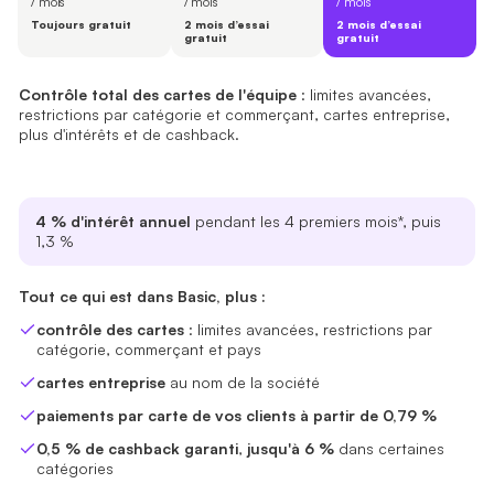
/ mois
/ mois
/ mois
Toujours gratuit
2 mois d’essai
2 mois d’essai
gratuit
gratuit
0 €
6,9 €
18,9 €
Free Start
Basic
Pro
Un compte professionnel avec
Tout pour l'activité à l'international :
comptes et membres d'équipe illi
comptes dans plus de 20 dev
Contrôle total des cartes de l'équipe
: limites avancées,
/ mois
/ mois
/ mois
Commencer
Commencer
Commencer
restrictions par catégorie et commerçant, cartes entreprise,
plus d'intérêts et de cashback.
Toujours gratuit
2 mois d’essai gratuit
2 mois d’essai gratuit
4 % d'intérêt annuel
4 % d'intérêt annuel
pendant les 4 premiers mois*, puis 0,1 %
pendant les 4 premiers mois*, puis 0,5 %
4 % d'intérêt annuel
pendant les 4 premiers mois*, puis
Inclus :
Tout ce qui est dans Free Start, plus :
1,3 %
0,1 % de cashback garanti
comptes dans plus de 20 devises
sur tous les achats,
, pas seulement en euros
jusqu'à 2 %
dan
Tout ce qui est dans Basic, plus :
tout ce qui figure dans
virements internationaux
Inclus dans tous les plans
: 5 par mois sans frais, puis 5 € cha
ci-dessous
contrôle des cartes
: limites avancées, restrictions par
pas de virements internationaux, comptes en euros uniquement
paiements par carte de vos clients à partir de 1,49 %
, au lie
catégorie, commerçant et pays
0,2 % de cashback garanti
,
jusqu'à 4 %
dans certaines catég
cartes entreprise
au nom de la société
téléversement de justificatifs illimité
, images exportées vers vo
paiements par carte de vos clients à partir de 0,79 %
0,5 % de cashback garanti
,
jusqu'à 6 %
dans certaines
catégories