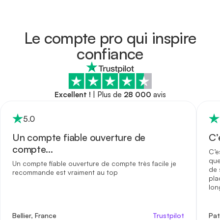
Le compte pro qui inspire
confiance
Excellent !
|
Plus de
28 000
avis
5
.0
Un compte fiable ouverture de
C’
compte…
C’e
que
Un compte fiable ouverture de compte très facile je
de 
recommande est vraiment au top
pla
lon
bid
moi
bie
Bellier, France
Trustpilot
Pat