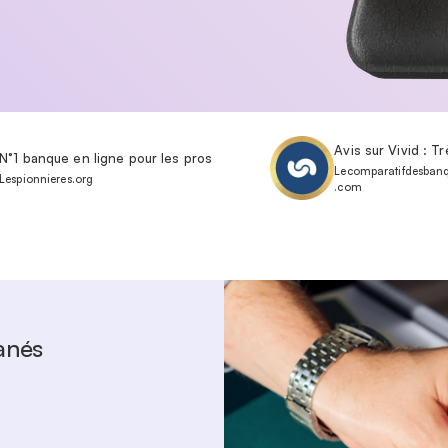
Avis sur Vivid : T
N°1 banque en ligne pour les pros
Lecomparatifdesban
Lespionnieres.org
.com
anés
ts par carte jusqu'à
€124,16