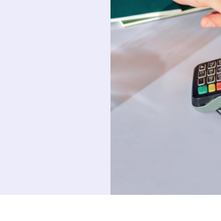
i et illimité
€49,98
res
€3,54
l
ce
€14,80
l