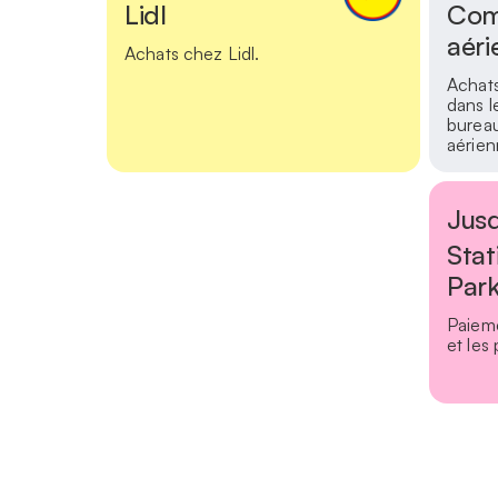
Lidl
Com
aéri
Achats chez Lidl.
Achats
dans l
burea
aérien
Jus
Sta
Par
Paieme
et les