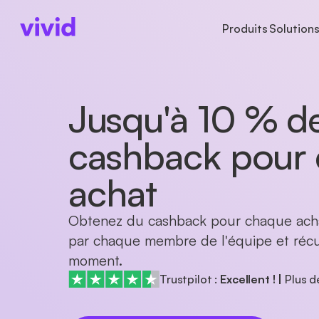
Produits
Solution
COMPTES
TYPES D'ENTREPRISE
COMPTES
À PRO
Compte professionnel
Indépendants
Comptes
À pro
Jusqu'à 10 % d
Sous-comptes
Startups
Paiements
Press
Cartes
Cartes
Recr
cashback pour
Cashback
Paiements internationau
achat
Obtenez du cashback pour chaque acha
par chaque membre de l'équipe et récu
moment.
Trustpilot :
Excellent !
|
Plus 