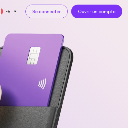
FR
Se connecter
Ouvrir un compte
S FINANCIERS
ionnel
orerie
tabilité
NOUVEAU
nel
tées
oyés digitaux
NOUVEAU
rnationaux
ges d'affaires
NOUVEAU
grations