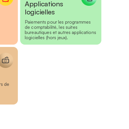
Applications
logicielles
Paiements pour les programmes
de comptabilité, les suites
bureautiques et autres applications
logicielles (hors jeux).
rs de