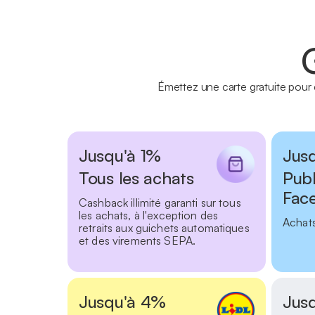
Émettez une carte gratuite pour
Jusqu'à 1%
Jus
Tous les achats
Publ
Fac
Cashback illimité garanti sur tous
les achats, à l'exception des
Achats
retraits aux guichets automatiques
et des virements SEPA.
Jusqu'à 4%
Jus