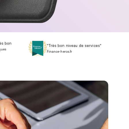
rès bon
"Très bon niveau de services"
ques
Finance-heros.fr