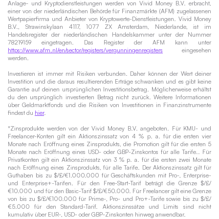
Anlage- und Kryptodienstleistungen werden von Vivid Money B.V. erbracht,
einer von der niederländischen Behörde für Finanzmärkte (AFM) zugelassenen
Wertpapierfirma und Anbieter von Kryptowerte-Dienstleistungen. Vivid Money
B.V., Strawinskylaan 4117, 1077 ZX Amsterdam, Niederlande, ist im
Handelsregister der niederländischen Handelskammer unter der Nummer
78219159 eingetragen. Das Register der AFM kann unter
https://www.afm.nl/en/sector/registers/vergunningenregisters
eingesehen
werden.
Investieren ist immer mit Risiken verbunden. Daher können der Wert deiner
Investition und die daraus resultierenden Erträge schwanken und es gibt keine
Garantie auf deinen ursprünglichen Investitionsbetrag. Möglicherweise erhältst
du den ursprünglich investierten Betrag nicht zurück. Weitere Informationen
über Geldmarktfonds und die Risiken von Investitionen in Finanzinstrumente
findest du
hier
.
*Zinsprodukte werden von der Vivid Money B.V. angeboten. Für KMU- und
Freelancer-Konten gilt ein Aktionszinssatz von 4 % p. a. für die ersten vier
Monate nach Eröffnung eines Zinsprodukts, die Promotion gilt für die ersten 5
Monate nach Eröffnung eines USD- oder GBP-Zinskontos für alle Tarife.. Für
Privatkonten gilt ein Aktionszinssatz von 3 % p. a. für die ersten zwei Monate
nach Eröffnung eines Zinsprodukts, für alle Tarife. Der Aktionszinssatz gilt für
Guthaben bis zu $/£/€1.000.000 für Geschäftskunden mit Pro-, Enterprise-
und Enterprise+-Tarifen. Für den Free-Start-Tarif beträgt die Grenze $/£/
€10.000 und für den Basic-Tarif $/£/€50.000. Für Freelancer gilt eine Grenze
von bis zu $/£/€100.000 für Prime-, Pro- und Pro+-Tarife sowie bis zu $/£/
€5.000 für den Standard-Tarif. Aktionszinssätze und Limits sind nicht
kumulativ über EUR-, USD- oder GBP-Zinskonten hinweg anwendbar.