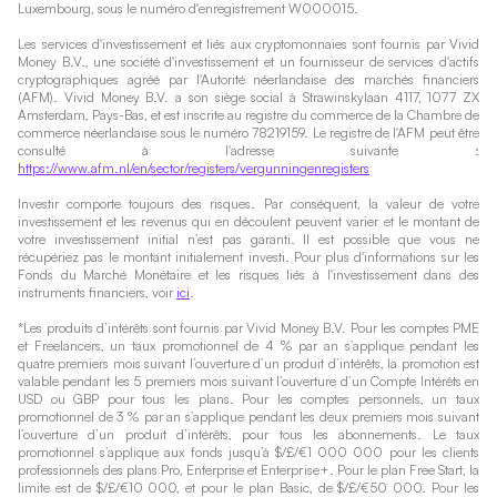
Luxembourg, sous le numéro d'enregistrement W000015.
Les services d'investissement et liés aux cryptomonnaies sont fournis par Vivid
Money B.V., une société d'investissement et un fournisseur de services d'actifs
cryptographiques agréé par l'Autorité néerlandaise des marchés financiers
(AFM). Vivid Money B.V. a son siège social à Strawinskylaan 4117, 1077 ZX
Amsterdam, Pays-Bas, et est inscrite au registre du commerce de la Chambre de
commerce néerlandaise sous le numéro 78219159. Le registre de l'AFM peut être
consulté à l'adresse suivante :
https://www.afm.nl/en/sector/registers/vergunningenregisters
Investir comporte toujours des risques. Par conséquent, la valeur de votre
investissement et les revenus qui en découlent peuvent varier et le montant de
votre investissement initial n’est pas garanti. Il est possible que vous ne
récupériez pas le montant initialement investi. Pour plus d'informations sur les
Fonds du Marché Monétaire et les risques liés à l'investissement dans des
instruments financiers, voir
ici
.
*Les produits d’intérêts sont fournis par Vivid Money B.V. Pour les comptes PME
et Freelancers, un taux promotionnel de 4 % par an s’applique pendant les
quatre premiers mois suivant l’ouverture d’un produit d’intérêts, la promotion est
valable pendant les 5 premiers mois suivant l’ouverture d’un Compte Intérêts en
USD ou GBP pour tous les plans. Pour les comptes personnels, un taux
promotionnel de 3 % par an s’applique pendant les deux premiers mois suivant
l’ouverture d’un produit d’intérêts, pour tous les abonnements. Le taux
promotionnel s’applique aux fonds jusqu’à $/£/€1 000 000 pour les clients
professionnels des plans Pro, Enterprise et Enterprise+. Pour le plan Free Start, la
limite est de $/£/€10 000, et pour le plan Basic, de $/£/€50 000. Pour les