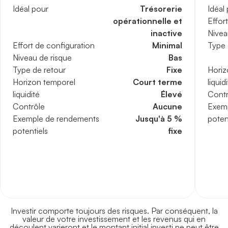
Idéal pour
Trésorerie
Idéal
opérationnelle et
Effor
inactive
Nivea
Effort de configuration
Minimal
Type 
Niveau de risque
Bas
Type de retour
Fixe
Horiz
Horizon temporel
Court terme
liquid
liquidité
Élevé
Contr
Contrôle
Aucune
Exem
Exemple de rendements
Jusqu'à 5 %
poten
potentiels
fixe
Investir comporte toujours des risques. Par conséquent, la
valeur de votre investissement et les revenus qui en
découlent varieront et le montant initial investi ne peut être