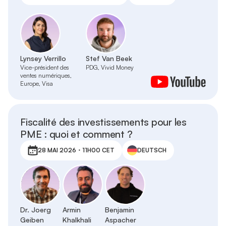
Lynsey Verrillo
Stef Van Beek
Vice-président des
PDG, Vivid Money
ventes numériques,
Europe, Visa
Fiscalité des investissements pour les
PME : quoi et comment ?
28 MAI 2026・11H00 CET
DEUTSCH
Dr. Joerg
Armin
Benjamin
Geiben
Khalkhali
Aspacher