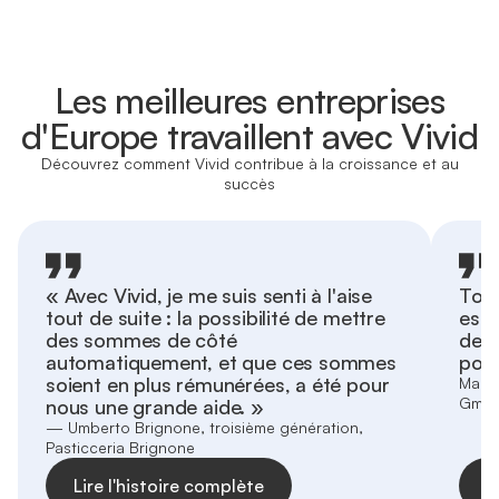
En savoir plus
pages produits
En savoir plus
Les meilleures entreprises
d'Europe travaillent avec Vivid
Découvrez comment Vivid contribue à la croissance et au
succès
« Avec Vivid, je me suis senti à l'aise
Tout
tout de suite : la possibilité de mettre
est 
des sommes de côté
de c
automatiquement, et que ces sommes
pour
soient en plus rémunérées, a été pour
Marti
Gmb
nous une grande aide. »
— Umberto Brignone, troisième génération,
Pasticceria Brignone
Lire l'histoire complète
L