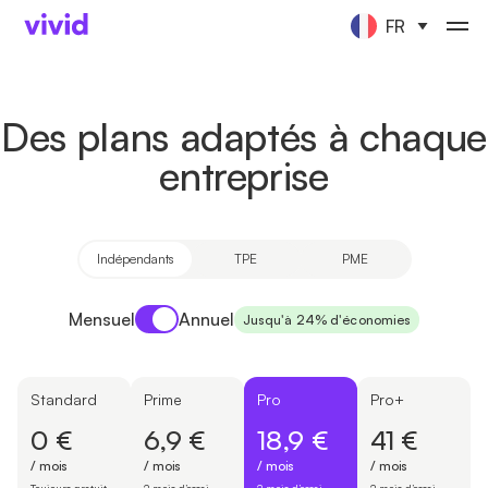
FR
Des plans adaptés à chaque
entreprise
Indépendants
TPE
PME
Payment period
Mensuel
Annuel
Jusqu'à 24% d'économies
Standard
Prime
Pro
Pro+
0 €
6,9 €
18,9 €
41 €
/ mois
/ mois
/ mois
/ mois