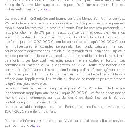
Fonds du Marché Monétaire et les risques liés à l'investissement dans des
instruments financiers, voir
ici
.
Les produits d’intérêt intérêts sont fournis par Vivid Money BV. Pour les comptes
PME et Indépendants, le taux promotionnel est de 4 % par an les quatre premiers
mois suivant l’ouverture d’un produit à intérêt. Pour les comptes personnels, un
taux promotionnel de 3 % par an s’applique pendant les deux premiers mois
suivant l’ouverture d’un produit à intérêt, pour tous les forfaits. Ce taux s’applique
aux fonds jusqu’à 1 000 000 € pour les entreprises et jusqu’à 100 000 € pour
les indépendants et comptes personnels. Les fonds dépassant le seuil
correspondant généreront des intérêts au taux standard du plan choisi. Après la
période promotionnelle, ce taux s’appliquera à l’ensemble des fonds, sans limite
de montant. Les taux sont fixes mais peuvent être modifiés en fonction des
conditions du marché ou à la discrétion de Vivid. Toute modification sera
communiquée à l’avance. Les retraits sur le compte d’intérêts sont généralement
instantanés jusqu’à 1 million d’euros par jour (le montant exact disponible sera
affiché dans l’application). Les retraits au-delà de ce montant peuvent prendre
jusqu’à trois jours ouvrables.
Le taux d’intérêt régulier indiqué pour les plans Prime, Pro et Pro+ destinés aux
indépendants s’applique aux fonds jusqu’à 30 000 €. Les fonds dépassant ce
montant seront rémunérés au taux de facilité de dépôt fixé par la Banque
centrale européenne, moins 0,15 %.
Le taux variable indiqué pour les Portefeuilles modèles est valable au
15/04/2025 et s’entend hors frais.
Pour plus d'informations sur les entités Vivid par le biais desquelles les services
sont fournis, cliquez
ici
.