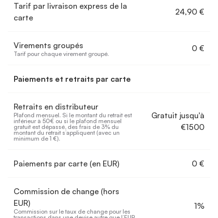
Tarif par livraison express de la
24,90 €
carte
Virements groupés
0 €
Tarif pour chaque virement groupé.
Paiements et retraits par carte
Retraits en distributeur
Gratuit jusqu'à
Plafond mensuel. Si le montant du retrait est 
inférieur à 50€ ou si le plafond mensuel 
€1500
gratuit est dépassé, des frais de 3% du 
montant du retrait s’appliquent (avec un 
minimum de 1 €).
Paiements par carte (en EUR)
0 €
Commission de change (hors
EUR)
1%
Commission sur le taux de change pour les 
transactions dans une devise autre que l’EUR. 