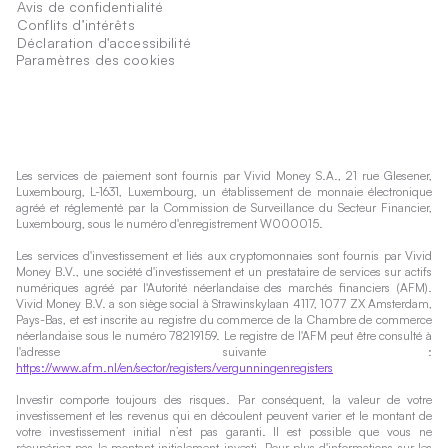
Avis de confidentialité
Conflits d’intérêts
Déclaration d'accessibilité
Paramètres des cookies
Les services de paiement sont fournis par Vivid Money S.A., 21 rue Glesener,
Luxembourg, L-1631, Luxembourg, un établissement de monnaie électronique
agréé et réglementé par la Commission de Surveillance du Secteur Financier,
Luxembourg, sous le numéro d'enregistrement W000015.
Les services d'investissement et liés aux cryptomonnaies sont fournis par Vivid
Money B.V., une société d'investissement et un prestataire de services sur actifs
numériques agréé par l'Autorité néerlandaise des marchés financiers (AFM).
Vivid Money B.V. a son siège social à Strawinskylaan 4117, 1077 ZX Amsterdam,
Pays-Bas, et est inscrite au registre du commerce de la Chambre de commerce
néerlandaise sous le numéro 78219159. Le registre de l'AFM peut être consulté à
l'adresse suivante :
https://www.afm.nl/en/sector/registers/vergunningenregisters
Investir comporte toujours des risques. Par conséquent, la valeur de votre
investissement et les revenus qui en découlent peuvent varier et le montant de
votre investissement initial n’est pas garanti. Il est possible que vous ne
récupériez pas le montant initialement investi. Pour plus d'informations sur les