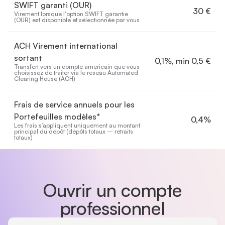
SWIFT garanti (OUR)
30 €
Virement lorsque l'option SWIFT garantie 
(OUR) est disponible et sélectionnée par vous
ACH Virement international
sortant
0,1%, min 0,5 €
Transfert vers un compte américain que vous 
choisissez de traiter via le réseau Automated 
Clearing House (ACH)
Frais de service annuels pour les
Portefeuilles modèles*
0,4%
Les frais s’appliquent uniquement au montant 
principal du dépôt (dépôts totaux – retraits 
totaux)
Afficher le tableau comparatif complet
Ouvrir un compte
professionnel
Pays