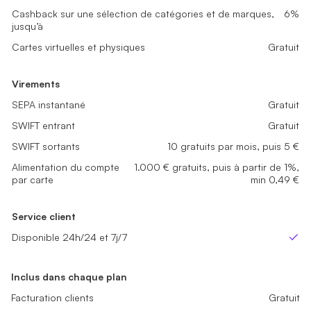
Cashback sur une sélection de catégories et de marques,
6%
jusqu’à
Virements
Virements
Virements
Cartes virtuelles et physiques
Gratuit
SEPA instantané
SEPA instantané
SEPA instantané
Gratuit
Gratuit
Gratuit
SWIFT entrant
SWIFT entrant
SWIFT entrant
Gratuit
Gratuit
Gratuit
Virements
SWIFT sortants
SWIFT sortants
SWIFT sortants
Non disponible
5 gratuits par mois
15 gratuits par mois
SEPA instantané
Gratuit
Alimentation du compte par carte
Alimentation du compte par carte
Alimentation du compte par carte
SWIFT entrant
Gratuit
SWIFT sortants
10 gratuits par mois, puis 5 €
Service client
Service client
Service client
Alimentation du compte
1.000 € gratuits, puis à partir de 1%,
Disponible 24h/24 et 7j/7
Disponible 24h/24 et 7j/7
Disponible 24h/24 et 7j/7
Oui
Oui
Oui
par carte
min 0,49 €
Service client
Disponible 24h/24 et 7j/7
Ou
Inclus dans chaque plan
Facturation clients
Gratuit