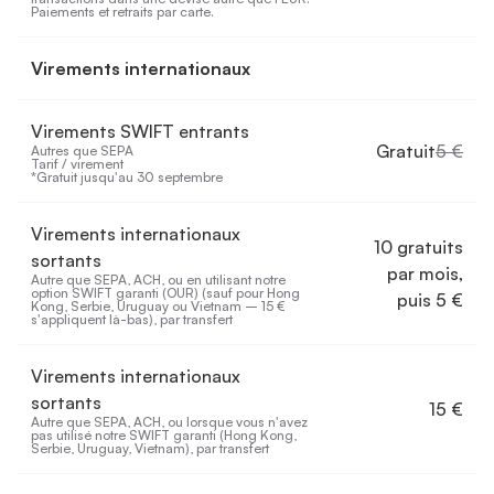
Paiements et retraits par carte.
Virements internationaux
Virements SWIFT entrants
Gratuit
5 €
Autres que SEPA

Tarif / virement

*Gratuit jusqu'au 30 septembre
Virements internationaux
10 gratuits
sortants
par mois,
Autre que SEPA, ACH, ou en utilisant notre 
option SWIFT garanti (OUR) (sauf pour Hong 
puis 5 €
Kong, Serbie, Uruguay ou Vietnam – 15 € 
s'appliquent là-bas), par transfert
Virements internationaux
sortants
15 €
Autre que SEPA, ACH, ou lorsque vous n'avez 
pas utilisé notre SWIFT garanti (Hong Kong, 
Serbie, Uruguay, Vietnam), par transfert