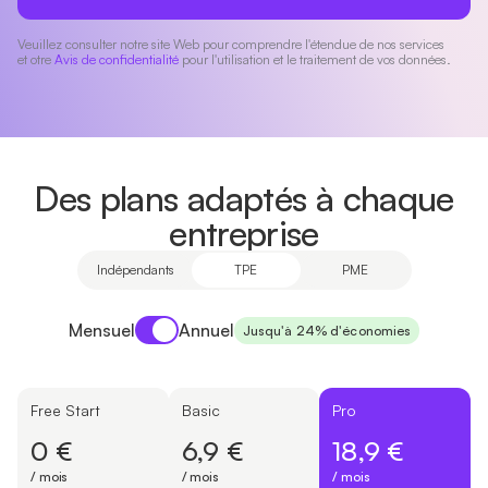
Veuillez consulter notre site Web pour comprendre l'étendue de nos services
et otre
Avis de confidentialité
pour l'utilisation et le traitement de vos données.
Des plans adaptés à chaque
entreprise
Indépendants
TPE
PME
Payment period
Mensuel
Annuel
Jusqu'à 24% d'économies
Free Start
Basic
Pro
0 €
6,9 €
18,9 €
/ mois
/ mois
/ mois