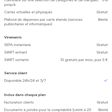
Plafond de dépenses par carte étendu (services publicitaires et in
Plafond de dépenses par carte étendu (services publicitaires et in
jusqu’à
Cartes virtuelles et physiques
Gratuit
Virements
Virements
Plafond de dépenses par carte étendu (services
Illimité
SEPA instantané
SEPA instantané
Gratuit
Gratuit
publicitaires et informatiques)
SWIFT entrant
SWIFT entrant
Gratuit
Gratuit
SWIFT sortants
SWIFT sortants
Non disponible
5 gratuits par mois, puis 5 €
Virements
SEPA instantané
Gratuit
Service client
Service client
SWIFT entrant
Gratuit
Disponible 24h/24 et 7j/7
Disponible 24h/24 et 7j/7
Oui
Oui
SWIFT sortants
10 gratuits par mois, puis 5 €
Service client
Disponible 24h/24 et 7j/7
Ou
Inclus dans chaque plan
Facturation clients
Gratuit
Documents à joindre pour la comptabilité (Limité à 25
Illimité