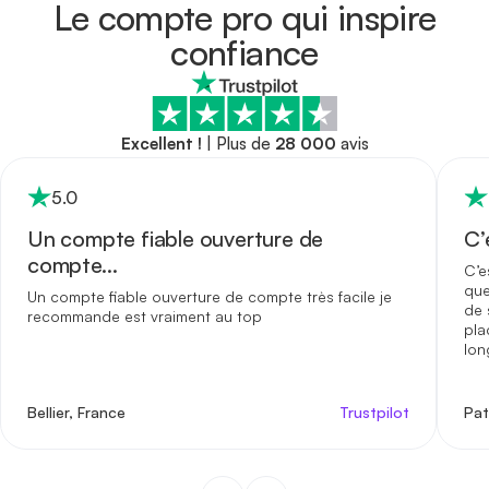
Le compte pro qui inspire
confiance
Excellent !
|
Plus de
28 000
avis
5
.0
Un compte fiable ouverture de
C’
compte…
C’e
que
Un compte fiable ouverture de compte très facile je
de 
recommande est vraiment au top
pla
lon
bid
moi
bie
Bellier, France
Trustpilot
Pat
rec
les