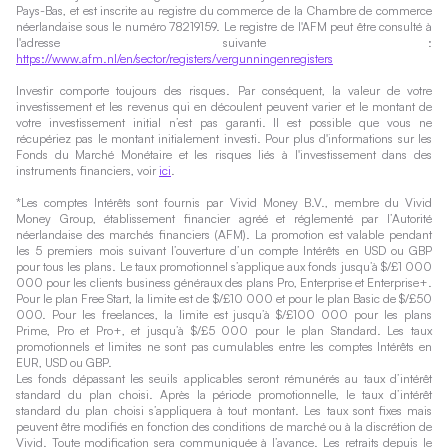
Pays-Bas, et est inscrite au registre du commerce de la Chambre de commerce
néerlandaise sous le numéro 78219159. Le registre de l'AFM peut être consulté à
l'adresse suivante :
https://www.afm.nl/en/sector/registers/vergunningenregisters
Investir comporte toujours des risques. Par conséquent, la valeur de votre
investissement et les revenus qui en découlent peuvent varier et le montant de
votre investissement initial n’est pas garanti. Il est possible que vous ne
récupériez pas le montant initialement investi. Pour plus d'informations sur les
Fonds du Marché Monétaire et les risques liés à l'investissement dans des
instruments financiers, voir
ici
.
*Les comptes Intérêts sont fournis par Vivid Money B.V., membre du Vivid
Money Group, établissement financier agréé et réglementé par l’Autorité
néerlandaise des marchés financiers (AFM). La promotion est valable pendant
les 5 premiers mois suivant l’ouverture d’un compte Intérêts en USD ou GBP
pour tous les plans. Le taux promotionnel s’applique aux fonds jusqu’à $/£1 000
000 pour les clients business généraux des plans Pro, Enterprise et Enterprise+.
Pour le plan Free Start, la limite est de $/£10 000 et pour le plan Basic de $/£50
000. Pour les freelances, la limite est jusqu’à $/£100 000 pour les plans
Prime, Pro et Pro+, et jusqu’à $/£5 000 pour le plan Standard. Les taux
promotionnels et limites ne sont pas cumulables entre les comptes Intérêts en
EUR, USD ou GBP.
Les fonds dépassant les seuils applicables seront rémunérés au taux d’intérêt
standard du plan choisi. Après la période promotionnelle, le taux d’intérêt
standard du plan choisi s’appliquera à tout montant. Les taux sont fixes mais
peuvent être modifiés en fonction des conditions de marché ou à la discrétion de
Vivid. Toute modification sera communiquée à l’avance. Les retraits depuis le