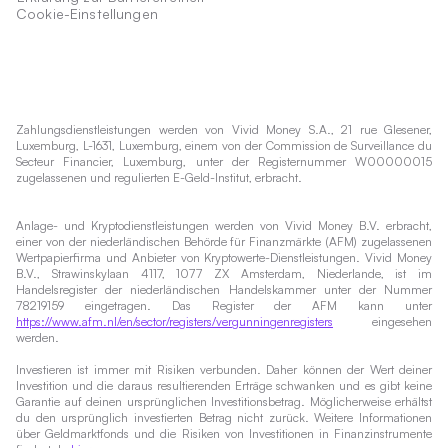
Cookie-Einstellungen
Zahlungsdienstleistungen werden von Vivid Money S.A., 21 rue Glesener,
Luxemburg, L-1631, Luxemburg, einem von der Commission de Surveillance du
Secteur Financier, Luxemburg, unter der Registernummer W00000015
zugelassenen und regulierten E-Geld-Institut, erbracht.
Anlage- und Kryptodienstleistungen werden von Vivid Money B.V. erbracht,
einer von der niederländischen Behörde für Finanzmärkte (AFM) zugelassenen
Wertpapierfirma und Anbieter von Kryptowerte-Dienstleistungen. Vivid Money
B.V., Strawinskylaan 4117, 1077 ZX Amsterdam, Niederlande, ist im
Handelsregister der niederländischen Handelskammer unter der Nummer
78219159 eingetragen. Das Register der AFM kann unter
https://www.afm.nl/en/sector/registers/vergunningenregisters
eingesehen
werden.
Investieren ist immer mit Risiken verbunden. Daher können der Wert deiner
Investition und die daraus resultierenden Erträge schwanken und es gibt keine
Garantie auf deinen ursprünglichen Investitionsbetrag. Möglicherweise erhältst
du den ursprünglich investierten Betrag nicht zurück. Weitere Informationen
über Geldmarktfonds und die Risiken von Investitionen in Finanzinstrumente