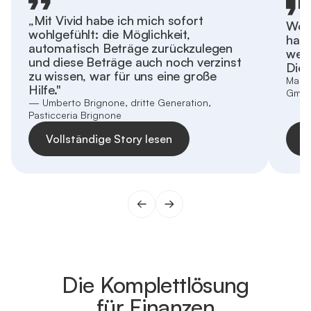
„Mit Vivid habe ich mich sofort
Wenn
wohlgefühlt: die Möglichkeit,
habe
automatisch Beträge zurückzulegen
wenn
und diese Beträge auch noch verzinst
Dien
zu wissen, war für uns eine große
Marti
Hilfe."
Gmb
— Umberto Brignone, dritte Generation,
Pasticceria Brignone
Vollständige Story lesen
V
Die Komplettlösung
für Finanzen