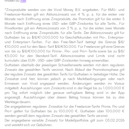
findest du
hier
.
*Zinsprodukte werden von der Vivid Money B.V. angeboten. Für KMU- und
Freelancer-Konten gilt ein Aktionszinssatz von 4 % p. a. für die ersten vier
Monate nach Eröffnung eines Zinsprodukts, die Promotion gilt für die ersten 5
Monate nach Eröffnung eines USD- oder GBP-Zinskontos für alle Tarife.. Für
Privatkonten gilt ein Aktionszinssatz von 3 % p. a. für die ersten zwei Monate
nach Eröffnung eines Zinsprodukts, für alle Tarife. Der Aktionszinssatz gilt für
Guthaben bis zu $/£/€1.000.000 für Geschäftskunden mit Pro-, Enterprise-
und Enterprise+-Tarifen. Für den Free-Start-Tarif beträgt die Grenze $/£/
€10.000 und für den Basic-Tarif $/£/€50.000. Für Freelancer gilt eine Grenze
von bis zu $/£/€100.000 für Prime-, Pro- und Pro+-Tarife sowie bis zu $/£/
€5.000 für den Standard-Tarif. Aktionszinssätze und Limits sind nicht
kumulativ über EUR-, USD- oder GBP-Zinskonten hinweg anwendbar.
Guthaben oberhalb der jeweiligen Schwellenwerte werden mit dem regulären
Zinssatz des gewählten Tarifs verzinst. Nach Ablauf der Promotionsphase gilt
der reguläre Zinssatz des gewählten Tarifs für Guthaben in beliebiger Höhe. Die
Zinssätze sind fest, können jedoch je nach Marktbedingungen oder nach
Ermessen von Vivid angepasst werden. Änderungen werden im Voraus
mitgeteilt. Auszahlungen vom Zinskonto sind in der Regel bis zu 1.000.000 €
pro Tag sofort möglich (der genaue verfügbare Betrag wird in der App
angezeigt). Auszahlungen über diesen Betrag hinaus können bis zu drei
Werktage dauern.
Die angegebenen regulären Zinssätze für die Freelancer-Tarife Prime, Pro und
Pro+ gelten für Guthaben bis zu 100.000 €. Guthaben über 100.000 €
werden gemäß dem regulären Zinssatz des gewählten Tarifs verzinst.
Der angegebene variable Zinssatz für Modellportfolios gilt zum 03.02.2026
und versteht sich vor Gebühren.