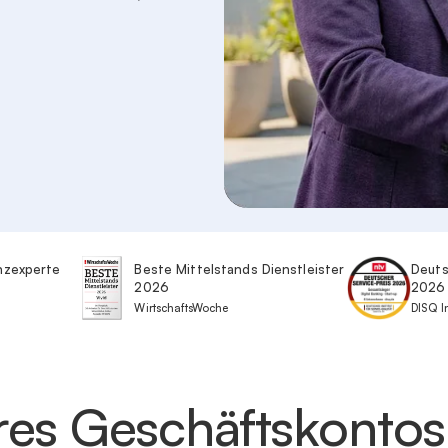
anzexperte
Beste Mittelstands Dienstleister
Deuts
2026
2026
WirtschaftsWoche
DISQ In
eres Geschäftskontos