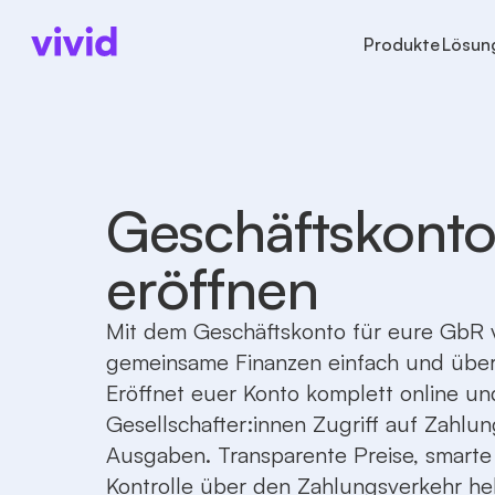
Produkte
Lösun
UNTERNEHMENSARTEN
KONTEN
KONTEN
ÜBER 
GROS
Freiberufler
Geschäftskonto
Konten
Über 
Inst
Einzelunternehmer
Unterkonten
Zahlungen
Press
Indiv
Geschäftskonto
Kleinunternehmer
Karten
Karten
Karrie
GmbH & UG
Cashback
eröffnen
Startups
Internationale Zahlu
Personengesellschaften
GbR
Mit dem Geschäftskonto für eure GbR v
Vereine
gemeinsame Finanzen einfach und übers
Unternehmen in Gründung
Eröffnet euer Konto komplett online un
Gesellschafter:innen Zugriff auf Zahlu
Ausgaben. Transparente Preise, smarte
Kontrolle über den Zahlungsverkehr he