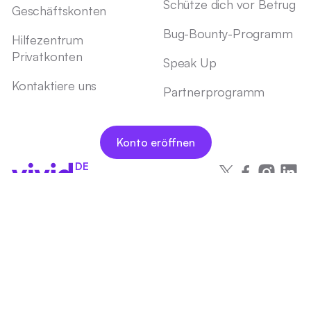
Schütze dich vor Betrug
Geschäftskonten
Bug-Bounty-Programm
Hilfezentrum
Privatkonten
Speak Up
Kontaktiere uns
Partnerprogramm
Konto eröffnen
DE
Rechtliche Dokumente
Impressum
Datenschutzhinweis
Interessenkonflikte
Erklärung zur Barrierefreiheit
Versicherungsdienstleistungen
Partner
Cookie-Einstellungen