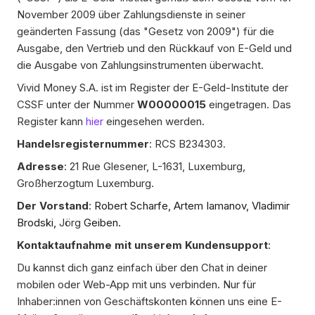
November 2009 über Zahlungsdienste in seiner
geänderten Fassung (das "Gesetz von 2009") für die
Ausgabe, den Vertrieb und den Rückkauf von E-Geld und
die Ausgabe von Zahlungsinstrumenten überwacht.
Vivid Money S.A. ist im Register der E-Geld-Institute der
CSSF unter der Nummer
W00000015
eingetragen. Das
Register kann
hier
eingesehen werden.
Handelsregisternummer
: RCS B234303.
Adresse
: 21 Rue Glesener, L-1631, Luxemburg,
Großherzogtum Luxemburg.
Der Vorstand
:
Robert Scharfe, Artem Iamanov, Vladimir
Brodski,
Jörg
Geiben.
Kontaktaufnahme mit unserem Kundensupport
:
Du kannst dich ganz einfach über den Chat in deiner
mobilen oder Web-App mit uns verbinden. Nur für
Inhaber:innen von Geschäftskonten können uns eine E-