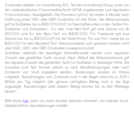
Zinskonten werden von Vivid Money B.V., Teil der Vivid Money Group, einer von
der niederländischen Finanzmarktaufsicht (AFM) zugelassenen und regulierten
Finanzinstitution, bereitgestellt. Die Promotion gilt für die ersten 5 Monate nach
Eröffnung eines USD- oder GBP-Zinskontos für alle Tarife. Der Aktionszinssatz
gilt für Guthaben bis zu $/£1.000.000 für Geschäftskunden in den Tarifen Pro,
Enterprise und Enterprise+. Für den Free Start-Tarif gilt eine Grenze von $/
£10.000 und für den Basic-Tarif von $/£50.000. Für Freelancer gilt eine
Grenze von bis zu $/£100.000 für die Tarife Prime, Pro und Pro+ sowie bis zu
$/£5.000 für den Standard-Tarif. Aktionszinssätze und -grenzen werden nicht
über EUR-, USD- oder GBP-Zinskonten hinweg kumuliert.
Guthaben oberhalb der jeweiligen Schwellenwerte werden zum regulären
Zinssatz des gewählten Tarifs verzinst. Nach Ablauf des Aktionszeitraums gilt
der reguläre Zinssatz des gewählten Tarifs für Guthaben in beliebiger Höhe. Die
Zinssätze sind fest, können jedoch je nach Marktbedingungen oder nach
Ermessen von Vivid angepasst werden. Änderungen werden im Voraus
mitgeteilt. Auszahlungen vom Zinskonto sind in der Regel sofort bis zu EUR 1
Million pro Tag möglich (der genaue verfügbare Betrag wird in der App
angezeigt). Auszahlungen über diesem Betrag können bis zu drei Werktage
dauern.
Bitte klicke
hier
, wenn du mehr darüber erfahren möchtest, von welcher Vivid-
Gesellschaft du Dienstleistungen erhältst.