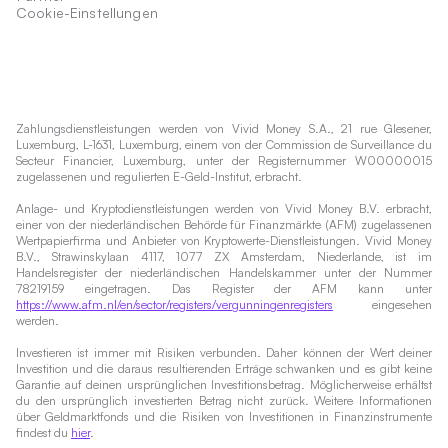
Cookie-Einstellungen
Zahlungsdienstleistungen werden von Vivid Money S.A., 21 rue Glesener,
Luxemburg, L-1631, Luxemburg, einem von der Commission de Surveillance du
Secteur Financier, Luxemburg, unter der Registernummer W00000015
zugelassenen und regulierten E-Geld-Institut, erbracht.
Anlage- und Kryptodienstleistungen werden von Vivid Money B.V. erbracht,
einer von der niederländischen Behörde für Finanzmärkte (AFM) zugelassenen
Wertpapierfirma und Anbieter von Kryptowerte-Dienstleistungen. Vivid Money
B.V., Strawinskylaan 4117, 1077 ZX Amsterdam, Niederlande, ist im
Handelsregister der niederländischen Handelskammer unter der Nummer
78219159 eingetragen. Das Register der AFM kann unter
https://www.afm.nl/en/sector/registers/vergunningenregisters
eingesehen
werden.
Investieren ist immer mit Risiken verbunden. Daher können der Wert deiner
Investition und die daraus resultierenden Erträge schwanken und es gibt keine
Garantie auf deinen ursprünglichen Investitionsbetrag. Möglicherweise erhältst
du den ursprünglich investierten Betrag nicht zurück. Weitere Informationen
über Geldmarktfonds und die Risiken von Investitionen in Finanzinstrumente
findest du
hier
.