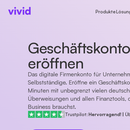
Produkte
Lösun
UNTERNEHMENSARTEN
KONTEN
KONTEN
ÜBER 
GROS
Geschäftskont
Freiberufler
Geschäftskonto
Konten
Über 
Inst
Einzelunternehmer
Unterkonten
Zahlungen
Press
Indiv
Kleinunternehmer
Karten
Karten
Karrie
eröffnen
GmbH & UG
Cashback
Startups
Internationale Zahlu
Das digitale Firmenkonto für Unterne
Personengesellschaften
Selbstständige. Eröffne ein Geschäftsk
GbR
Minuten mit unbegrenzt vielen deutsch
Vereine
Unternehmen in Gründung
Überweisungen und allen Finanztools, d
Business brauchst.
Trustpilot:
Hervorragend!
|
Ü