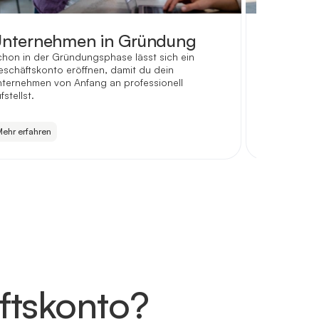
nternehmen in Gründung
Person
hon in der Gründungsphase lässt sich ein
Finanzen or
schäftskonto eröffnen, damit du dein
mit individu
ternehmen von Anfang an professionell
und Buchhal
fstellst.
ehr erfahren
Mehr erfahr
ftskonto?