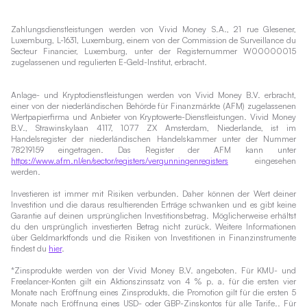
Zahlungsdienstleistungen werden von Vivid Money S.A., 21 rue Glesener,
Luxemburg, L-1631, Luxemburg, einem von der Commission de Surveillance du
Secteur Financier, Luxemburg, unter der Registernummer W00000015
zugelassenen und regulierten E-Geld-Institut, erbracht.
Anlage- und Kryptodienstleistungen werden von Vivid Money B.V. erbracht,
einer von der niederländischen Behörde für Finanzmärkte (AFM) zugelassenen
Wertpapierfirma und Anbieter von Kryptowerte-Dienstleistungen. Vivid Money
B.V., Strawinskylaan 4117, 1077 ZX Amsterdam, Niederlande, ist im
Handelsregister der niederländischen Handelskammer unter der Nummer
78219159 eingetragen. Das Register der AFM kann unter
https://www.afm.nl/en/sector/registers/vergunningenregisters
eingesehen
werden.
Investieren ist immer mit Risiken verbunden. Daher können der Wert deiner
Investition und die daraus resultierenden Erträge schwanken und es gibt keine
Garantie auf deinen ursprünglichen Investitionsbetrag. Möglicherweise erhältst
du den ursprünglich investierten Betrag nicht zurück. Weitere Informationen
über Geldmarktfonds und die Risiken von Investitionen in Finanzinstrumente
findest du
hier
.
*Zinsprodukte werden von der Vivid Money B.V. angeboten. Für KMU- und
Freelancer-Konten gilt ein Aktionszinssatz von 4 % p. a. für die ersten vier
Monate nach Eröffnung eines Zinsprodukts, die Promotion gilt für die ersten 5
Monate nach Eröffnung eines USD- oder GBP-Zinskontos für alle Tarife.. Für