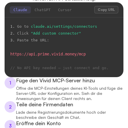
Copy URL
Claude
ChatGPT
Cursor
1.
 Go to 
claude.ai/settings/connectors
2.
 Click 
"Add custom connector"
3.
 Paste the URL:

https://api.prime.vivid.money/mcp
// No API key needed — just connect and go.
Füge den Vivid MCP-Server hinzu
1
Öffne die MCP-Einstellungen deines KI-Tools und füge die
Server-URL oder Konfiguration ein. Sieh dir die
Anweisungen für deinen Client rechts an.
Teile deine Firmendaten
2
Lade deine Registrierungsdokumente hoch oder
beschreibe dein Geschäft im Chat.
Eröffne dein Konto
3