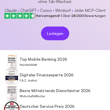
ohne Tab-Wechsel.
Claude
•
ChatGPT
•
Cursor
•
Windsurf
•
Jeder MCP-Client
Hervorragend!
|
Über
28.000
Bewertungen
Loslegen
Top Mobile Banking 2026
Handelsblatt
Digitaler Finanzexperte 2026
F.A.Z. Institut
Beste Mittelstands Dienstleister 2026
WirtschaftsWoche
Deutscher Service Preis 2026