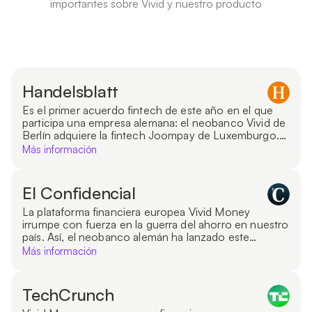
importantes sobre Vivid y nuestro producto
Handelsblatt
Es el primer acuerdo fintech de este año en el que
participa una empresa alemana: el neobanco Vivid de
Berlín adquiere la fintech Joompay de Luxemburgo.
Esta información fue compartida con Handelsblatt
Más información
por las empresas con antelación.
El Confidencial
La plataforma financiera europea Vivid Money
irrumpe con fuerza en la guerra del ahorro en nuestro
país. Así, el neobanco alemán ha lanzado este
miércoles su nueva propuesta ’Vivid Business’ para
Más información
empresas y autónomos en España, una cuenta que
ofrece hasta un 5% de interés anual durante los dos
primeros meses y posteriormente hasta un 3,5%,
TechCrunch
de la que también se puede beneficiar cualquier