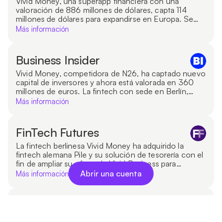
particular.
Vivid Money, una superapp financiera con una
valoración de 886 millones de dólares, capta 114
millones de dólares para expandirse en Europa. Se
trata de un challenger bank de Berlín con 500.000
Más información
clientes que se ha labrado un nombre con una
superapp financiera todo en uno. Además de
servicios básicos bancarios y de gestión del dinero,
Business Insider
también ofrece inversión en acciones y
criptomonedas.
Vivid Money, competidora de N26, ha captado nuevo
capital de inversores y ahora está valorada en 360
millones de euros. La fintech con sede en Berlín,
fundada en 2020, anunció que la ronda de
Más información
financiación de 60 millones de euros estuvo
encabezada por Greenoaks.
FinTech Futures
La fintech berlinesa Vivid Money ha adquirido la
fintech alemana Pile y su solución de tesorería con el
fin de ampliar su oferta de Vivid Business para
pequeñas y medianas empresas (pymes). La
Abrir una cuenta
Más información
plataforma de banca móvil anunció el lanzamiento de
Vivid Business en enero para combinar la gestión
financiera corporativa y personal en una única app.
FinanceFWD
El neobanco Vivid empezó hace años con