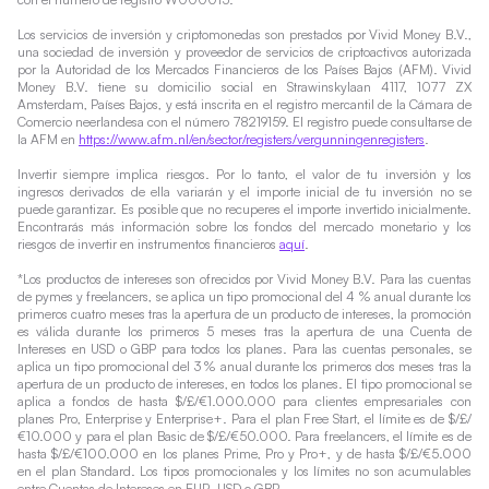
Los servicios de inversión y criptomonedas son prestados por Vivid Money B.V.,
una sociedad de inversión y proveedor de servicios de criptoactivos autorizada
por la Autoridad de los Mercados Financieros de los Países Bajos (AFM). Vivid
Money B.V. tiene su domicilio social en Strawinskylaan 4117, 1077 ZX
Amsterdam, Países Bajos, y está inscrita en el registro mercantil de la Cámara de
Comercio neerlandesa con el número 78219159. El registro puede consultarse de
la AFM en
https://www.afm.nl/en/sector/registers/vergunningenregisters
.
Invertir siempre implica riesgos. Por lo tanto, el valor de tu inversión y los
ingresos derivados de ella variarán y el importe inicial de tu inversión no se
puede garantizar. Es posible que no recuperes el importe invertido inicialmente.
Encontrarás más información sobre los fondos del mercado monetario y los
riesgos de invertir en instrumentos financieros
aquí
.
*Los productos de intereses son ofrecidos por Vivid Money B.V. Para las cuentas
de pymes y freelancers, se aplica un tipo promocional del 4 % anual durante los
primeros cuatro meses tras la apertura de un producto de intereses, la promoción
es válida durante los primeros 5 meses tras la apertura de una Cuenta de
Intereses en USD o GBP para todos los planes. Para las cuentas personales, se
aplica un tipo promocional del 3 % anual durante los primeros dos meses tras la
apertura de un producto de intereses, en todos los planes. El tipo promocional se
aplica a fondos de hasta $/£/€1.000.000 para clientes empresariales con
planes Pro, Enterprise y Enterprise+. Para el plan Free Start, el límite es de $/£/
€10.000 y para el plan Basic de $/£/€50.000. Para freelancers, el límite es de
hasta $/£/€100.000 en los planes Prime, Pro y Pro+, y de hasta $/£/€5.000
en el plan Standard. Los tipos promocionales y los límites no son acumulables
entre Cuentas de Intereses en EUR, USD o GBP.