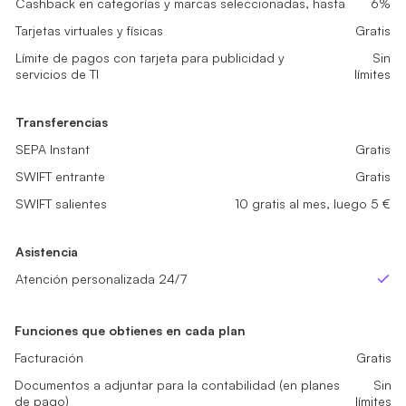
Cashback en categorías y marcas seleccionadas, hasta
6%
Tarjetas virtuales y físicas
Tarjetas virtuales y físicas
Gratis
Gratis
Tarjetas virtuales y físicas
Gratis
Límite de pagos con tarjeta para publicidad y servicios de TI
Límite de pagos con tarjeta para publicidad y servicios de TI
Sin lí
Sin lí
Límite de pagos con tarjeta para publicidad y
Sin
servicios de TI
límites
Transferencias
Transferencias
SEPA Instant
SEPA Instant
Gratis
Gratis
Transferencias
SWIFT entrante
SWIFT entrante
Gratis
Gratis
SEPA Instant
Gratis
SWIFT salientes
SWIFT salientes
No disponible
5 gratis al mes, luego 5 €
SWIFT entrante
Gratis
SWIFT salientes
10 gratis al mes, luego 5 €
Asistencia
Asistencia
Atención personalizada 24/7
Atención personalizada 24/7
Sí
Sí
Asistencia
Atención personalizada 24/7
Sí
Funciones que obtienes en cada plan
Facturación
Gratis
Documentos a adjuntar para la contabilidad (en planes
Sin
de pago)
límites