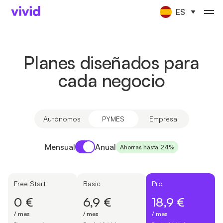
ES
Planes diseñados para
cada negocio
Autónomos
PYMES
Empresa
Payment period
Mensual
Anual
Ahorras hasta 24%
Free Start
Basic
Pro
0 €
6,9 €
18,9 €
/ mes
/ mes
/ mes