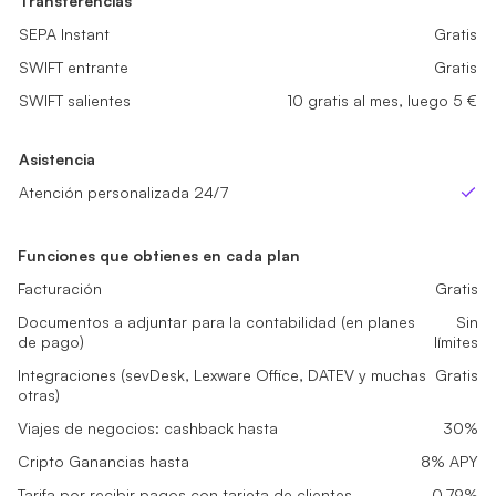
Transferencias
SWIFT entrante
SWIFT entrante
Gratis
Gratis
SEPA Instant
Gratis
SWIFT salientes
SWIFT salientes
sme_tariff.value.not_available
5 gratis al mes, luego 5 €
SWIFT entrante
Gratis
SWIFT salientes
10 gratis al mes, luego 5 €
Asistencia
Asistencia
Atención personalizada 24/7
Atención personalizada 24/7
Sí
Sí
Asistencia
Atención personalizada 24/7
Sí
Funciones que obtienes en cada plan
Facturación
Gratis
Documentos a adjuntar para la contabilidad (en planes
Sin
de pago)
límites
Integraciones (sevDesk, Lexware Office, DATEV y muchas
Gratis
otras)
Viajes de negocios: cashback hasta
30%
Cripto Ganancias hasta
8% APY
Tarifa por recibir pagos con tarjeta de clientes
0,79%