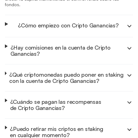
fondos.
¿Cómo empiezo con Cripto Ganancias?
Abre la app de Vivid en tu móvil e inicia sesión en tu
cuenta de empresa.
Abre una cuenta de Cripto Ganancias.
¿Hay comisiones en la cuenta de Cripto
Elige los criptoactivos que quieres poner en staking.
Ganancias?
Empieza a ganar recompensas automáticamente y
retira tus ganancias cuando quieras.
¿Qué criptomonedas puedo poner en staking
Más detalles sobre cómo generar ingresos pasivos con
con la cuenta de Cripto Ganancias?
Cripto Ganancias
aquí
.
Cripto Ganancias admite actualmente una selección
exclusiva de activos con alto rendimiento, incluyendo:
Importante:
¿Cuándo se pagan las recompensas
de Cripto Ganancias?
Ethereum (ETH)
Bitcoin (BTC)
Solana (SOL)
Cardano (ADA)
¿Puedo retirar mis criptos en staking
aquí
Polkadot (DOT)
en cualquier momento?
Polygon (POL)