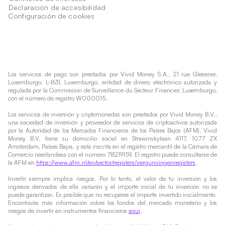
Declaración de accesibilidad
Configuración de cookies
Los servicios de pago son prestados por Vivid Money S.A., 21 rue Glesener,
Luxemburgo, L-1631, Luxemburgo, entidad de dinero electrónico autorizada y
regulada por la Commission de Surveillance du Secteur Financier, Luxemburgo,
con el número de registro W000015.
Los servicios de inversión y criptomonedas son prestados por Vivid Money B.V.,
una sociedad de inversión y proveedor de servicios de criptoactivos autorizada
por la Autoridad de los Mercados Financieros de los Países Bajos (AFM). Vivid
Money B.V. tiene su domicilio social en Strawinskylaan 4117, 1077 ZX
Amsterdam, Países Bajos, y está inscrita en el registro mercantil de la Cámara de
Comercio neerlandesa con el número 78219159. El registro puede consultarse de
la AFM en
https://www.afm.nl/en/sector/registers/vergunningenregisters
.
Invertir siempre implica riesgos. Por lo tanto, el valor de tu inversión y los
ingresos derivados de ella variarán y el importe inicial de tu inversión no se
puede garantizar. Es posible que no recuperes el importe invertido inicialmente.
Encontrarás más información sobre los fondos del mercado monetario y los
riesgos de invertir en instrumentos financieros
aquí
.