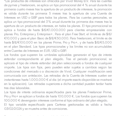
*Los productos de intereses son ofrecidos por Vivid Money B.V. Para las cuentas
de pymes y freelancers, se aplica un tipo promocional del 4 % anual durante los
primeros cuatro meses tras la apertura de un producto de intereses, la promoción
es válida durante los primeros 5 meses tras la apertura de una Cuenta de
Intereses en USD o GBP para todos los planes. Para las cuentas personales, se
aplica un tipo promocional del 3 % anual durante los primeros dos meses tras la
apertura de un producto de intereses, en todos los planes. El tipo promocional se
aplica a fondos de hasta $/£/€1.000.000 para clientes empresariales con
planes Pro, Enterprise y Enterprise+. Para el plan Free Start, el límite es de $/£/
€10.000 y para el plan Basic de $/£/€50.000. Para freelancers, el límite es de
hasta $/£/€100.000 en los planes Prime, Pro y Pro+, y de hasta $/£/€5.000
en el plan Standard. Los tipos promocionales y los límites no son acumulables
entre Cuentas de Intereses en EUR, USD o GBP.
Los fondos que superen los umbrales aplicables generarán el tipo de interés
estándar correspondiente al plan elegido. Tras el periodo promocional, se
aplicará el tipo de interés estándar del plan seleccionado a fondos de cualquier
importe. Los tipos son fijos, pero pueden estar sujetos a cambios según las
condiciones del mercado o a discreción de Vivid. Cualquier modificación será
comunicada con antelación. Las retiradas de la Cuenta de Intereses suelen ser
instantáneas hasta 1.000.000 € al día (el importe exacto disponible se mostrará
en la aplicación). Las retiradas superiores a dicha cantidad pueden tardar hasta
tres días laborables.
Los tipos de interés ordinarios especificados para los planes Freelancer Prime,
Pro y Pro+ se aplican a fondos de hasta 100.000 €. Los fondos que superen los
100.000 € devengarán intereses conforme al tipo ordinario del plan elegido.
El tipo variable especificado para Carteras gestionadas es válido a fecha
03/02/2026 y se muestra antes de comisiones.