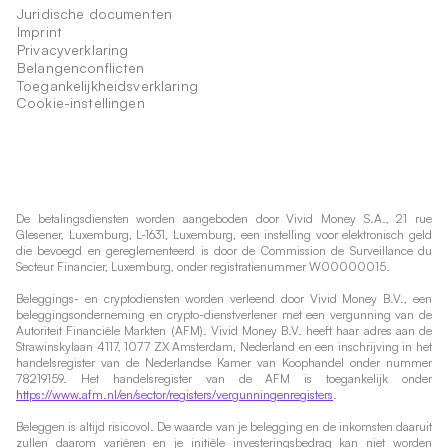
Juridische documenten
Imprint
Privacyverklaring
Belangenconflicten
Toegankelijkheidsverklaring
Cookie-instellingen
De betalingsdiensten worden aangeboden door Vivid Money S.A., 21 rue
Glesener, Luxemburg, L-1631, Luxemburg, een instelling voor elektronisch geld
die bevoegd en gereglementeerd is door de Commission de Surveillance du
Secteur Financier, Luxemburg, onder registratienummer W00000015.
Beleggings- en cryptodiensten worden verleend door Vivid Money B.V., een
beleggingsonderneming en crypto-dienstverlener met een vergunning van de
Autoriteit Financiële Markten (AFM). Vivid Money B.V. heeft haar adres aan de
Strawinskylaan 4117, 1077 ZX Amsterdam, Nederland en een inschrijving in het
handelsregister van de Nederlandse Kamer van Koophandel onder nummer
78219159. Het handelsregister van de AFM is toegankelijk onder
https://www.afm.nl/en/sector/registers/vergunningenregisters
.
Beleggen is altijd risicovol. De waarde van je belegging en de inkomsten daaruit
zullen daarom variëren en je initiële investeringsbedrag kan niet worden