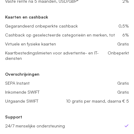
Vaste rente na 5 maanden, USD/GBP*
Vaste rente na 5 maanden, USD/GBP*
0,2%
1%
Vaste rente na 5 maanden, USD/GBP*
2%
Kaarten en cashback
Kaarten en cashback
Kaarten en cashback
Gegarandeerd onbeperkte cashback
Gegarandeerd onbeperkte cashback
0,1%
0,2%
Gegarandeerd onbeperkte cashback
0,5%
Cashback op geselecteerde categorieën en merken, tot
Cashback op geselecteerde categorieën en merken, tot
2%
4%
Cashback op geselecteerde categorieën en merken, tot
6%
Virtuele en fysieke kaarten
Virtuele en fysieke kaarten
Gratis
Gratis
Virtuele en fysieke kaarten
Gratis
Kaartbestedingslimieten voor advertentie- en IT-diensten
Kaartbestedingslimieten voor advertentie- en IT-diensten
Onbeper
Onbeper
Kaartbestedingslimieten voor advertentie- en IT-
Onbeperkt
diensten
Overschrijvingen
Overschrijvingen
Overschrijvingen
SEPA Instant
SEPA Instant
Gratis
Gratis
SEPA Instant
Gratis
Inkomende SWIFT
Inkomende SWIFT
Gratis
Gratis
Inkomende SWIFT
Gratis
Uitgaande SWIFT
Uitgaande SWIFT
Niet beschikbaar
5 gratis per maand, daarna € 5
Uitgaande SWIFT
10 gratis per maand, daarna € 5
Support
Support
Support
24/7 menselijke ondersteuning
24/7 menselijke ondersteuning
Ja
Ja
24/7 menselijke ondersteuning
Ja