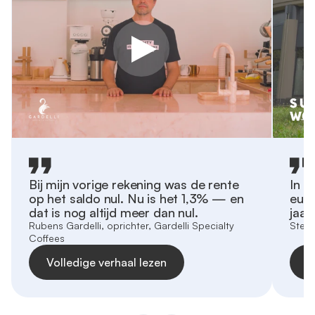
Bij mijn vorige rekening was de rente
In e
op het saldo nul. Nu is het 1,3% — en
euro
dat is nog altijd meer dan nul.
jaar.
Rubens Gardelli, oprichter, Gardelli Specialty
Stefa
Coffees
Volledige verhaal lezen
V