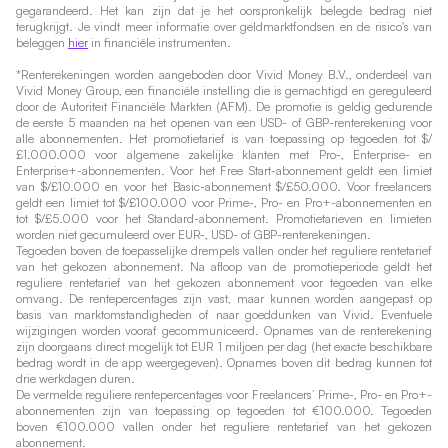
gegarandeerd. Het kan zijn dat je het oorspronkelijk belegde bedrag niet
terugkrijgt. Je vindt meer informatie over geldmarktfondsen en de risico's van
beleggen
hier
in financiële instrumenten.
*Renterekeningen worden aangeboden door Vivid Money B.V., onderdeel van
Vivid Money Group, een financiële instelling die is gemachtigd en gereguleerd
door de Autoriteit Financiële Markten (AFM). De promotie is geldig gedurende
de eerste 5 maanden na het openen van een USD- of GBP-renterekening voor
alle abonnementen. Het promotietarief is van toepassing op tegoeden tot $/
£1.000.000 voor algemene zakelijke klanten met Pro-, Enterprise- en
Enterprise+-abonnementen. Voor het Free Start-abonnement geldt een limiet
van $/£10.000 en voor het Basic-abonnement $/£50.000. Voor freelancers
geldt een limiet tot $/£100.000 voor Prime-, Pro- en Pro+-abonnementen en
tot $/£5.000 voor het Standard-abonnement. Promotietarieven en limieten
worden niet gecumuleerd over EUR-, USD- of GBP-renterekeningen.
Tegoeden boven de toepasselijke drempels vallen onder het reguliere rentetarief
van het gekozen abonnement. Na afloop van de promotieperiode geldt het
reguliere rentetarief van het gekozen abonnement voor tegoeden van elke
omvang. De rentepercentages zijn vast, maar kunnen worden aangepast op
basis van marktomstandigheden of naar goeddunken van Vivid. Eventuele
wijzigingen worden vooraf gecommuniceerd. Opnames van de renterekening
zijn doorgaans direct mogelijk tot EUR 1 miljoen per dag (het exacte beschikbare
bedrag wordt in de app weergegeven). Opnames boven dit bedrag kunnen tot
drie werkdagen duren.
De vermelde reguliere rentepercentages voor Freelancers’ Prime-, Pro- en Pro+-
abonnementen zijn van toepassing op tegoeden tot €100.000. Tegoeden
boven €100.000 vallen onder het reguliere rentetarief van het gekozen
abonnement.