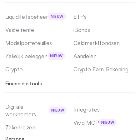
Liquiditeitsbeheer
ETF's
NIEUW
Vaste rente
iBonds
Modelportefeuilles
Geldmarktfondsen
Zakelijk beleggen
Aandelen
NIEUW
Crypto
Crypto Earn-Rekening
Financiële tools
Digitale
Integraties
NIEUW
werknemers
Vivid MCP
NIEUW
Zakenreizen
Personal