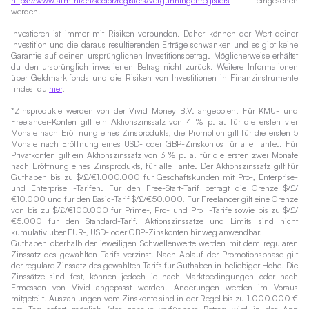
https://www.afm.nl/en/sector/registers/vergunningenregisters
eingesehen
werden.
Investieren ist immer mit Risiken verbunden. Daher können der Wert deiner
Investition und die daraus resultierenden Erträge schwanken und es gibt keine
Garantie auf deinen ursprünglichen Investitionsbetrag. Möglicherweise erhältst
du den ursprünglich investierten Betrag nicht zurück. Weitere Informationen
über Geldmarktfonds und die Risiken von Investitionen in Finanzinstrumente
findest du
hier
.
*Zinsprodukte werden von der Vivid Money B.V. angeboten. Für KMU- und
Freelancer-Konten gilt ein Aktionszinssatz von 4 % p. a. für die ersten vier
Monate nach Eröffnung eines Zinsprodukts, die Promotion gilt für die ersten 5
Monate nach Eröffnung eines USD- oder GBP-Zinskontos für alle Tarife.. Für
Privatkonten gilt ein Aktionszinssatz von 3 % p. a. für die ersten zwei Monate
nach Eröffnung eines Zinsprodukts, für alle Tarife. Der Aktionszinssatz gilt für
Guthaben bis zu $/£/€1.000.000 für Geschäftskunden mit Pro-, Enterprise-
und Enterprise+-Tarifen. Für den Free-Start-Tarif beträgt die Grenze $/£/
€10.000 und für den Basic-Tarif $/£/€50.000. Für Freelancer gilt eine Grenze
von bis zu $/£/€100.000 für Prime-, Pro- und Pro+-Tarife sowie bis zu $/£/
€5.000 für den Standard-Tarif. Aktionszinssätze und Limits sind nicht
kumulativ über EUR-, USD- oder GBP-Zinskonten hinweg anwendbar.
Guthaben oberhalb der jeweiligen Schwellenwerte werden mit dem regulären
Zinssatz des gewählten Tarifs verzinst. Nach Ablauf der Promotionsphase gilt
der reguläre Zinssatz des gewählten Tarifs für Guthaben in beliebiger Höhe. Die
Zinssätze sind fest, können jedoch je nach Marktbedingungen oder nach
Ermessen von Vivid angepasst werden. Änderungen werden im Voraus
mitgeteilt. Auszahlungen vom Zinskonto sind in der Regel bis zu 1.000.000 €