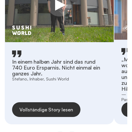
„Mit
In einem halben Jahr sind das rund
wohl
740 Euro Ersparnis. Nicht einmal ein
auto
ganzes Jahr.
und 
Stefano, Inhaber, Sushi World
zu w
Hilfe
— Umb
Pasti
Vollständige Story lesen
V