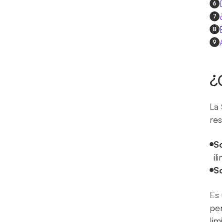
6
7
8
9
¿
La
res
S
il
S
Es 
per
lim