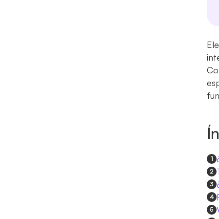
Ele
in
Com
esp
fun
Í
1
2
3
4
5