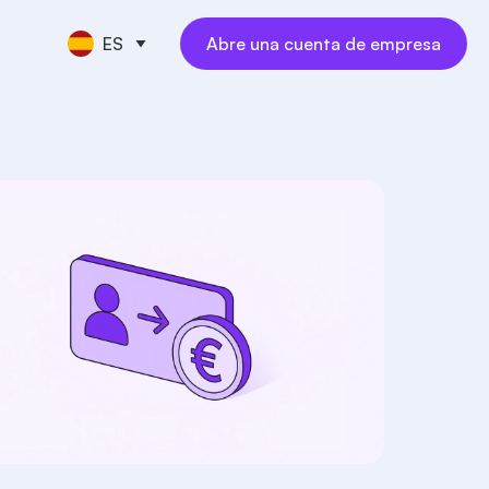
ES
Abre una cuenta de empresa
MIENTAS FINANCIERAS
esas
dez
bilidad
NUEVO
onal
s
ados digitales
NUEVO
s
onales
s de negocios
NUEVO
raciones