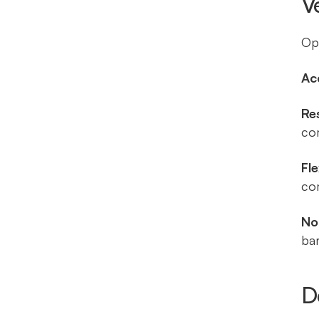
V
Opt
Ac
Re
com
Fle
co
No
bar
D