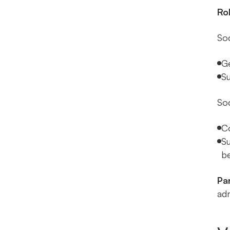
Ro
So
Ge
Su
So
Co
Su
be
Pa
adm