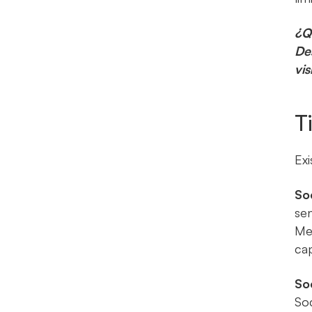
¿Q
De
vis
T
Exi
So
sen
Mer
cap
So
So