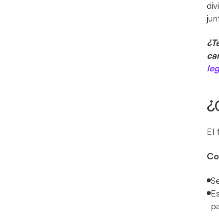
div
jun
¿T
car
leg
¿
El
Co
Se
Es
pa